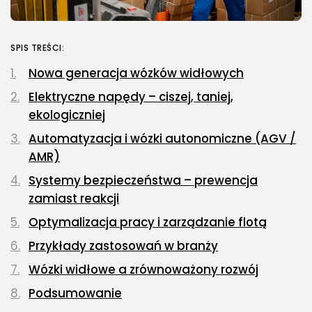
SPIS TREŚCI:
Nowa generacja wózków widłowych
Elektryczne napędy – ciszej, taniej,
ekologiczniej
Automatyzacja i wózki autonomiczne (AGV /
AMR)
Systemy bezpieczeństwa – prewencja
zamiast reakcji
Optymalizacja pracy i zarządzanie flotą
Przykłady zastosowań w branży
Wózki widłowe a zrównoważony rozwój
Podsumowanie