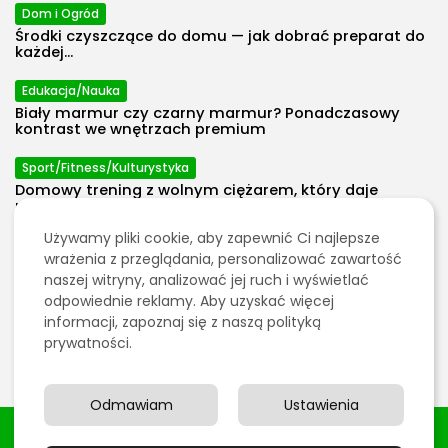
Dom i Ogród
Środki czyszczące do domu — jak dobrać preparat do
każdej...
Edukacja/Nauka
Biały marmur czy czarny marmur? Ponadczasowy
2026 Polecosystem - Wszelkie prawa
kontrast we wnętrzach premium
zastrzeżone. Treści zawarte na stronie
chronione są prawem autorskim.
Sport/Fitness/Kulturystyka
Domowy trening z wolnym ciężarem, który daje
progres bez przeładowania...
Używamy pliki cookie, aby zapewnić Ci najlepsze
Energetyka
wrażenia z przeglądania, personalizować zawartość
Gaz w energetyce: pomost do neutralności czy
naszej witryny, analizować jej ruch i wyświetlać
kosztowna ślepa uliczka?
odpowiednie reklamy. Aby uzyskać więcej
informacji, zapoznaj się z naszą polityką
Edukacja/Nauka
prywatności.
Dlaczego warto postawić na eurpalety w transporcie?
Odmawiam
Ustawienia
2026 Polecosystem - Wszelkie prawa zastrzeżone. Treści