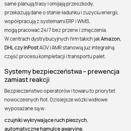
same planują trasy i omijają przeszkody,
przekazują dane o stanie ładunku i zużyciu energii,
współpracują z systemami ERP i WMS,
mogą pracować 24/7 bez przerw i zmęczenia.
W centrach dystrybucyjnych firm takich jak
Amazon,
DHL czy InPost
AGV i AMR stanowią już integralną
część procesu kompletacji i transportu palet.
Systemy bezpieczeństwa – prewencja
zamiast reakcji
Bezpieczeństwo operatorów i towaru to priorytet
nowoczesnych flot. Dzisiejsze wózki widłowe
wyposażane są w:
czujniki wykrywające ruch pieszych
,
automatyczne hamulce awaryjne
,