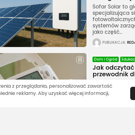
Sofar Solar to 
specjalizująca s
fotowoltaicznyc
systemów zarząd
jako część...
PUBLIKACJA:
RED
Dom i Ogród
Edukac
Jak odczytać
przewodnik d
Zanim dowiesz si
żenia z przeglądania, personalizować zawartość
wiedzieć, z jak
wiednie reklamy. Aby uzyskać więcej informacji,
Polsce spotykamy
elektrycznej: Lic
PUBLIKACJA:
RED
Edukacja/Nauka
Eko