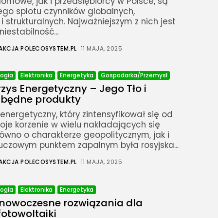
mowe, jak i przedsiębiorcy w Polsce, są
ego splotu czynników globalnych,
i strukturalnych. Najważniejszym z nich jest
iestabilność...
AKCJA POLECOSYSTEM.PL
11 MAJA, 2025
logia
Elektronika
Energetyka
Gospodarka/Przemysł
yzys Energetyczny – Jego Tło i
ezbędne produkty
 energetyczny, który zintensyfikował się od
oje korzenie w wielu nakładających się
ówno o charakterze geopolitycznym, jak i
luczowym punktem zapalnym była rosyjska...
AKCJA POLECOSYSTEM.PL
11 MAJA, 2025
logia
Elektronika
Energetyka
– nowoczesne rozwiązania dla
fotowoltaiki