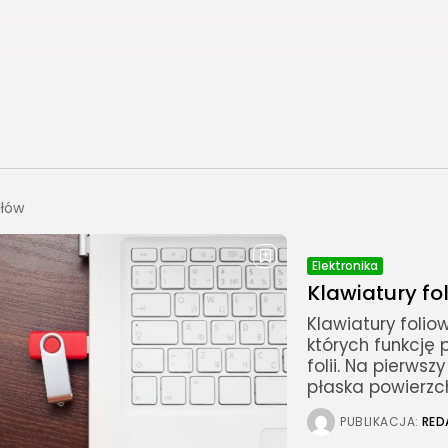
ułów
Elektronika
Klawiatury fol
Klawiatury folio
których funkcję 
folii. Na pierws
płaska powierzc
PUBLIKACJA:
RED