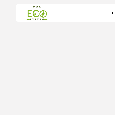
Search
for:
B
D
R
Ś