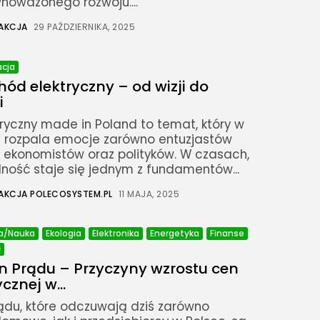
oważonego rozwoju....
AKCJA
29 PAŹDZIERNIKA, 2025
acja
ód elektryczny – od wizji do
i
yczny made in Poland to temat, który w
h rozpala emocje zarówno entuzjastów
 i ekonomistów oraz polityków. W czasach,
lność staje się jednym z fundamentów...
AKCJA POLECOSYSTEM.PL
11 MAJA, 2025
a/Nauka
Ekologia
Elektronika
Energetyka
Finanse
ł
 Prądu – Przyczyny wzrostu cen
cznej w...
ądu, które odczuwają dziś zarówno