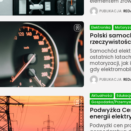
elementem zrówn
PUBLIKACJA:
RED
Elektronika
Motoryz
Polski samoch
rzeczywistośc
Samochód elektr
ostatnich latac
motoryzacji, jak
gdy elektromobi
PUBLIKACJA:
RED
Aktualności
Edukacj
Gospodarka/Przemys
Podwyżka Cen
energii elektry
Podwyżki cen pr