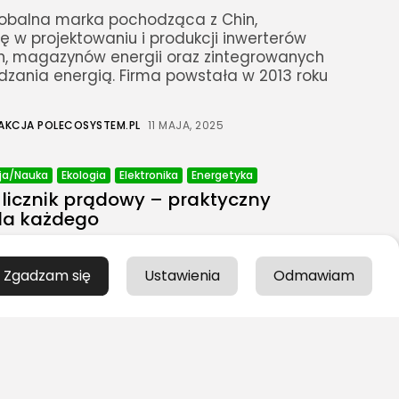
globalna marka pochodząca z Chin,
ię w projektowaniu i produkcji inwerterów
h, magazynów energii oraz zintegrowanych
zania energią. Firma powstała w 2013 roku
AKCJA POLECOSYSTEM.PL
11 MAJA, 2025
ja/Nauka
Ekologia
Elektronika
Energetyka
 licznik prądowy – praktyczny
la każdego
ę, jak odczytać licznik prądowy, warto
im typem urządzenia masz do czynienia. W
Zgadzam się
Ustawienia
Odmawiam
 dziś trzy główne rodzaje liczników energii
zniki indukcyjne (analogowe) To...
AKCJA POLECOSYSTEM.PL
11 MAJA, 2025
logia
Elektronika
Energetyka