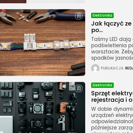
Elektronika
Jak łączyć z
po...
Taśmy LED dają 
podświetlenia p
warsztacie. Żeby
spadków jasności,
PUBLIKACJA:
RED
Elektronika
Sprzęt elektr
rejestracja i 
W dobie dynamicz
urządzeń elektry
odpowiedzialność
późniejsze zarz