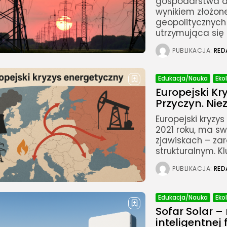
gospodarstwa do
wynikiem złożon
geopolitycznych 
utrzymująca się n
PUBLIKACJA:
RED
Edukacja/Nauka
Eko
Europejski Kr
Przyczyn. Ni
Europejski kryzys
2021 roku, ma sw
zjawiskach – zar
strukturalnym. K
PUBLIKACJA:
RED
Edukacja/Nauka
Eko
Sofar Solar 
inteligentnej 