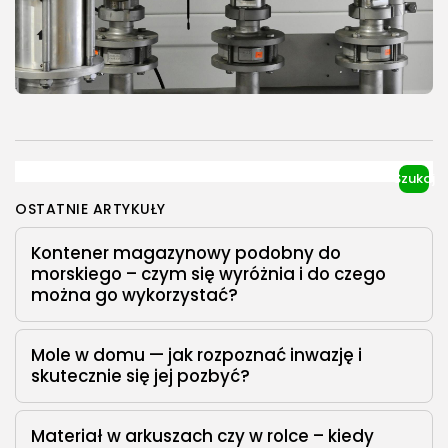
PUBLIKACJA:
REDAKCJA POLECOSYSTEM.PL
11 LIPCA, 2025
Gospodarka/Przemysł
IT/Komputery/Gry Komputerowe
Motoryzacja
Technologia
Transport/Logistyka
Zoologia/Rolnictwo/Leśnictwo
Szukaj
Sterowniki PLC – jak działają, do czego służą
OSTATNIE ARTYKUŁY
i dlaczego...
Co to są sterowniki PLC i jak działają Definicja
Kontener magazynowy podobny do
sterowników PLC Sterowniki PLC (ang.
morskiego – czym się wyróżnia i do czego
Programmable Logic Controllers) to
można go wykorzystać?
programowalne urządzenia mikroprocesorowe,
które służą do automatycznego sterowania
maszynami, urządzeniami i procesami...
Mole w domu — jak rozpoznać inwazję i
skutecznie się jej pozbyć?
PUBLIKACJA:
REDAKCJA POLECOSYSTEM.PL
8 MAJA, 2025
Materiał w arkuszach czy w rolce – kiedy