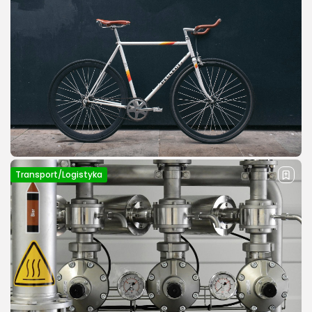
Transport przyszłości: innowacje, które
ratują klimat
Dlaczego musimy zrewolucjonizować transport?
Kiedy mówimy o generowaniu dwutlenku węgla,
transport natychmiast trafia na listę głównych
winowajców. Odpowiada on za około 25%
globalnych emisji gazów cieplarnianych, a liczba
samochodów i...
PUBLIKACJA:
REDAKCJA POLECOSYSTEM.PL
11 LIPCA, 2025
Transport/Logistyka
Ekomobilność w praktyce – od roweru po
transport publiczny
Ekomobilność to nie tylko modne hasło, lecz
realna odpowiedź na rosnące problemy
środowiskowe związane z nadmiernym ruchem
samochodowym. Termin ten obejmuje wszelkie
formy przemieszczania się, które są przyjazne
środowisku: od...