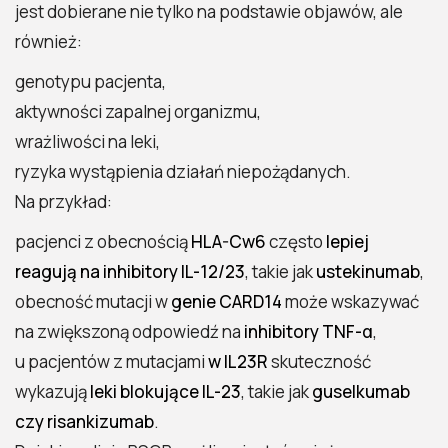
jest dobierane nie tylko na podstawie objawów, ale
również:
genotypu pacjenta,
aktywności zapalnej organizmu,
wrażliwości na leki,
ryzyka wystąpienia działań niepożądanych.
Na przykład:
pacjenci z obecnością
HLA-Cw6
często
lepiej
reagują na inhibitory IL-12/23
, takie jak
ustekinumab
,
obecność mutacji w
genie CARD14
może wskazywać
na zwiększoną odpowiedź na
inhibitory TNF-α
,
u pacjentów z mutacjami
w IL23R
skuteczność
wykazują
leki blokujące IL-23
, takie jak
guselkumab
czy risankizumab
.