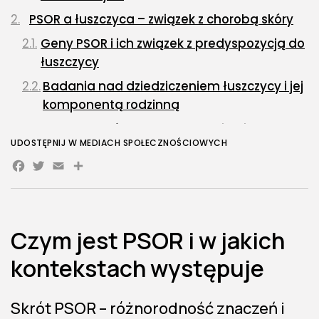
PSOR a łuszczyca – związek z chorobą skóry
Geny PSOR i ich związek z predyspozycją do
łuszczycy
Badania nad dziedziczeniem łuszczycy i jej
komponentą rodzinną
Wpływ genów PSOR na przebieg i obraz
UDOSTĘPNIJ W MEDIACH SPOŁECZNOŚCIOWYCH
kliniczny łuszczycy
Facebook
Twitter
Email
PSOR w praktyce klinicznej i diagnostyce
Zastosowanie wiedzy o PSOR w
diagnostyce genetycznej
Czym jest PSOR i w jakich
Personalizacja terapii dzięki analizie PSOR
kontekstach występuje
Znaczenie PSOR w medycynie przyszłości
FAQ PSOR – najczęstsze pytania
Skrót PSOR – różnorodność znaczeń i
Co oznacza skrót PSOR?