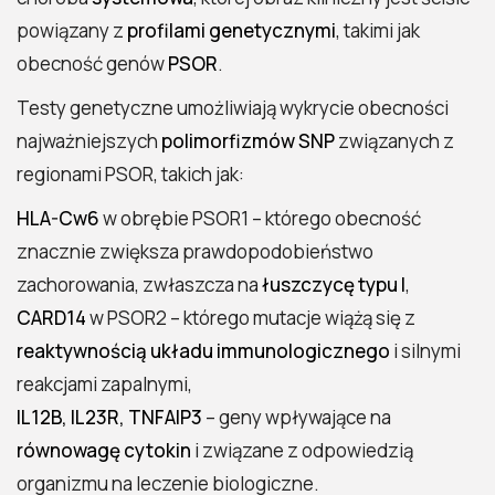
powiązany z
profilami genetycznymi
, takimi jak
obecność genów
PSOR
.
Testy genetyczne umożliwiają wykrycie obecności
najważniejszych
polimorfizmów SNP
związanych z
regionami PSOR, takich jak:
HLA-Cw6
w obrębie PSOR1 – którego obecność
znacznie zwiększa prawdopodobieństwo
zachorowania, zwłaszcza na
łuszczycę typu I
,
CARD14
w PSOR2 – którego mutacje wiążą się z
reaktywnością układu immunologicznego
i silnymi
reakcjami zapalnymi,
IL12B, IL23R, TNFAIP3
– geny wpływające na
równowagę cytokin
i związane z odpowiedzią
organizmu na leczenie biologiczne.