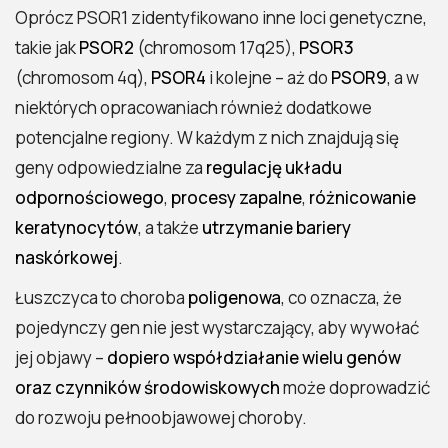
Oprócz PSOR1 zidentyfikowano inne loci genetyczne,
takie jak
PSOR2
(chromosom 17q25),
PSOR3
(chromosom 4q),
PSOR4
i kolejne – aż do
PSOR9
, a w
niektórych opracowaniach również dodatkowe
potencjalne regiony. W każdym z nich znajdują się
geny odpowiedzialne za
regulację układu
odpornościowego
,
procesy zapalne
,
różnicowanie
keratynocytów
, a także
utrzymanie bariery
naskórkowej
.
Łuszczyca to choroba
poligenowa
, co oznacza, że
pojedynczy gen nie jest wystarczający, aby wywołać
jej objawy –
dopiero współdziałanie wielu genów
oraz czynników środowiskowych
może doprowadzić
do rozwoju pełnoobjawowej choroby.