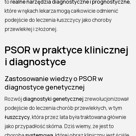
to
realne narzędzia diagnostyczne i prognostyczne
,
które w rękach lekarza mogą całkowicie odmienić
podejście do leczenia łuszczycy jako choroby
przewlekłej i złożonej.
PSOR w praktyce klinicznej
i diagnostyce
Zastosowanie wiedzy o PSOR w
diagnostyce genetycznej
Rozwój
diagnostyki genetycznej
zrewolucjonizował
podejście do leczenia chorób przewlekłych, w tym
łuszczycy
, która przez lata była traktowana głównie
jako przypadłość skórna. Dziś wiemy, że jest to
choroba
systemowa
, której obraz kliniczny jest ściśle