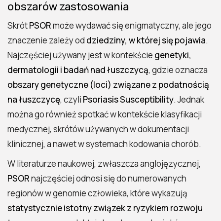
obszarów zastosowania
Jakie są najważniejsze geny PSOR?
Skrót
PSOR
może wydawać się enigmatyczny, ale jego
Czy każdy, kto ma gen PSOR1, zachoruje
znaczenie zależy od
dziedziny, w której się pojawia
.
na łuszczycę?
Najczęściej używany jest w kontekście
genetyki,
Jakie znaczenie ma PSOR w leczeniu
dermatologii i badań nad łuszczycą
, gdzie oznacza
łuszczycy?
obszary genetyczne (loci) związane z podatnością
Czy można zbadać geny PSOR?
na łuszczycę
, czyli
Psoriasis Susceptibility
. Jednak
można go również spotkać w kontekście klasyfikacji
medycznej, skrótów używanych w dokumentacji
klinicznej, a nawet w systemach kodowania chorób.
W literaturze naukowej, zwłaszcza anglojęzycznej,
PSOR
najczęściej odnosi się do numerowanych
regionów w genomie człowieka, które wykazują
statystycznie istotny związek z ryzykiem rozwoju