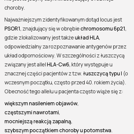
choroby.
Najważniejszym zidentyfikowanym dotąd locus jest
PSOR1
, znajdujący się w obrębie
chromosomu 6p21
,
gdzie zlokalizowany jest także
układ HLA
,
odpowiedzialny za rozpoznawanie antygenów przez
układ odpornościowy. W szczególności z łuszczycą
związany jest allel
HLA-Cw6
, który występuje u
znacznej części pacjentów z tzw.
łuszczycą typu I
(o
wczesnym początku, często przed 40. rokiem życia).
Obecność tego allelu u pacjenta często wiąże się z:
większym nasileniem objawów
,
częstszymi nawrotami
,
mocniejszą reakcją zapalną
,
szybszym początkiem choroby u potomstwa
.