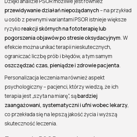
Dzięki analizie PSOR możliwe jest również
przewidywanie działań niepożądanych
– na przykład
u osób z pewnymi wariantami PSOR istnieje większe
ryzyko
reakcji skórnych na fototerapię lub
pogorszenia objawów po stresie oksydacyjnym
. W
efekcie można unikać terapii nieskutecznych,
ograniczać liczbę prób i błędów, a tym samym
oszczędzać czas, pieniądze i zdrowie pacjenta
.
Personalizacja leczenia ma również aspekt
psychologiczny – pacjenci, którzy wiedzą, że ich
terapia jest „szyta na miarę”, są
bardziej
zaangażowani, systematyczni i ufni wobec lekarzy
,
co przekłada się na lepszą jakość życia i wyższą
skuteczność leczenia.