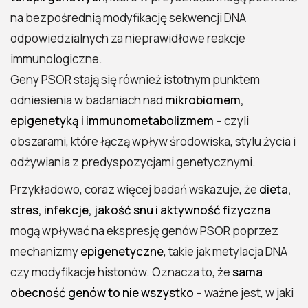
na bezpośrednią modyfikację sekwencji DNA
odpowiedzialnych za nieprawidłowe reakcje
immunologiczne.
Geny PSOR stają się również istotnym punktem
odniesienia w badaniach nad
mikrobiomem,
epigenetyką i immunometabolizmem
– czyli
obszarami, które łączą wpływ środowiska, stylu życia i
odżywiania z predyspozycjami genetycznymi.
Przykładowo, coraz więcej badań wskazuje, że
dieta,
stres, infekcje, jakość snu i aktywność fizyczna
mogą wpływać na ekspresję genów PSOR poprzez
mechanizmy
epigenetyczne
, takie jak metylacja DNA
czy modyfikacje histonów. Oznacza to, że
sama
obecność genów to nie wszystko
– ważne jest, w jaki