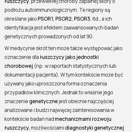
łuszczycy
, przewlekłej choroby zapalnej skóry o
podłożu autoimmunologicznym. Te regiony są
określane jako
PSOR1, PSOR2, PSOR3
, itd., a ich
identyfikacja jest efektem zaawansowanych badań
genetycznych prowadzonych od lat 90.
W medycynie skrót ten może także występować jako
oznaczenie dla
łuszczycy jako jednostki
chorobowej
(np. w raportach statystycznych lub
dokumentacji pacjenta). W tym kontekście może być
używany jako uproszczona forma oznaczenia
przypadków klinicznych. Jednak to właśnie jego
znaczenie
genetyczne
jest obecnie najczęściej
analizowane i budzi najwięcej zainteresowania w
kontekście badań nad
mechanizmami rozwoju
łuszczycy
, możliwościami
diagnostyki genetycznej