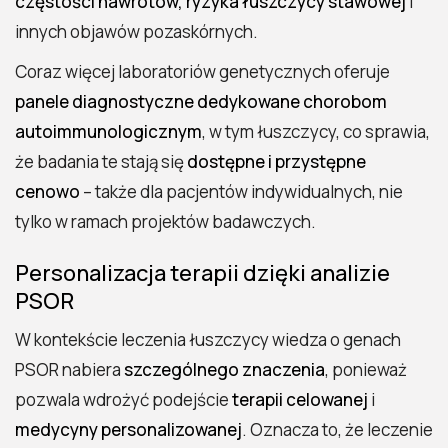
częstości nawrotów, ryzyka łuszczycy stawowej
i
innych objawów pozaskórnych.
Coraz więcej laboratoriów genetycznych oferuje
panele diagnostyczne dedykowane chorobom
autoimmunologicznym
, w tym łuszczycy, co sprawia,
że badania te stają się
dostępne i przystępne
cenowo
– także dla pacjentów indywidualnych, nie
tylko w ramach projektów badawczych.
Personalizacja terapii dzięki analizie
PSOR
W kontekście leczenia łuszczycy wiedza o genach
PSOR nabiera
szczególnego znaczenia
, ponieważ
pozwala wdrożyć podejście
terapii celowanej
i
medycyny personalizowanej
. Oznacza to, że leczenie