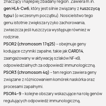
znaczący i najlepiej zbadany region. Zawiera m.in.
gen HLA-Cw6
, który jest silnie związany z
łuszczycą
typu I
(o wczesnym początku). Nosicielstwo tego
genu istotnie zwiększa ryzyko zachorowania,
zwłaszcza jeśli łuszczyca występuje również w
rodzinie.
PSOR2 (chromosom 17q25)
– obejmuje geny
kodujące czynniki zapalne, takie jak
CARD14
,
zaangażowany w aktywację szlaków NF-κB,
odpowiedzialnych za odpowiedź immunologiczną.
PSOR3 (chromosom 4q)
– ten region zawiera geny
związane z różnicowaniem komórek naskórka oraz
procesami zapalnymi.
PSOR4–9
– kolejne obszary wskazujące na rolę genów
regulujących odpowiedź immunologiczną,