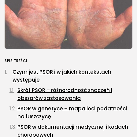
SPIS TREŚCI:
Czym jest PSOR i w jakich kontekstach
występuje
Skrót PSOR – różnorodność znaczeń i
obszarów zastosowania
PSOR w genetyce – mapa loci podatności
na łuszczycę
PSOR w dokumentacji medycznej i kodach
chorobowych