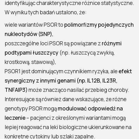
identyfikując charakterystyczne różnice statystyczne.
W wyniku tych badań ustalono, że:
wiele wariantów PSOR to
polimorfizmy pojedynczych
nukleotydów (SNP)
,
poszczególne loci PSOR są powiązane z
różnymi
podtypami łuszczycy
(np. łuszczycą zwykłą,
krostkową, stawową),
PSOR1 jest dominującym czynnikiem ryzyka, ale
efekt
synergiczny z innymi genami (np. IL12B, IL23R,
TNFAIP3)
może znacząco nasilać przebieg choroby.
Interesujące są również dane wskazujące, że różne
genotypy PSOR mogą
modulować odpowiedź na
leczenie
– pacjenci z określonymi wariantami mogą
lepiej reagować na leki biologiczne ukierunkowane na
konkretne cytokiny lub szlaki zapalne.