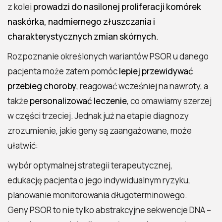
z kolei
prowadzi do nasilonej proliferacji komórek
naskórka, nadmiernego złuszczania i
charakterystycznych zmian skórnych
.
Rozpoznanie określonych wariantów PSOR u danego
pacjenta może zatem pomóc
lepiej przewidywać
przebieg choroby
, reagować wcześniej na nawroty, a
także
personalizować leczenie
, co omawiamy szerzej
w części trzeciej. Jednak już na etapie diagnozy
zrozumienie, jakie geny są zaangażowane, może
ułatwić:
wybór optymalnej strategii terapeutycznej,
edukację pacjenta o jego indywidualnym ryzyku,
planowanie monitorowania długoterminowego.
Geny PSOR to nie tylko abstrakcyjne sekwencje DNA –