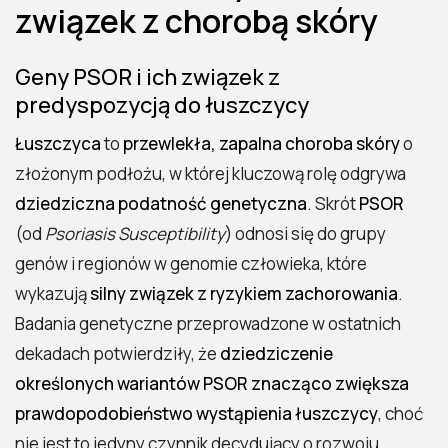
związek z chorobą skóry
Geny PSOR i ich związek z
predyspozycją do łuszczycy
Łuszczyca
to
przewlekła, zapalna choroba skóry
o
złożonym podłożu, w której kluczową rolę odgrywa
dziedziczna podatność genetyczna
. Skrót
PSOR
(od
Psoriasis Susceptibility
) odnosi się do grupy
genów i regionów w genomie człowieka, które
wykazują
silny związek z ryzykiem zachorowania
.
Badania genetyczne przeprowadzone w ostatnich
dekadach potwierdziły, że
dziedziczenie
określonych wariantów PSOR znacząco zwiększa
prawdopodobieństwo wystąpienia łuszczycy
, choć
nie jest to jedyny czynnik decydujący o rozwoju