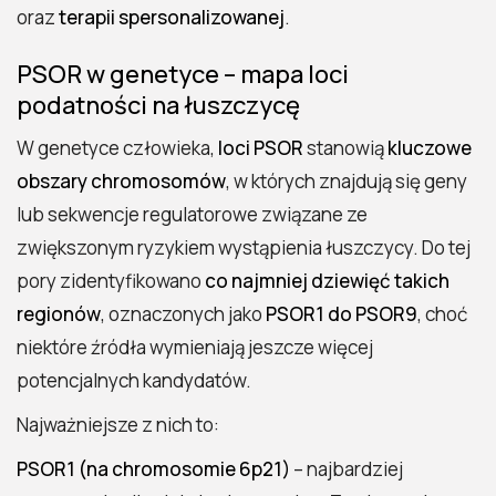
oraz
terapii spersonalizowanej
.
PSOR w genetyce – mapa loci
podatności na łuszczycę
W genetyce człowieka,
loci PSOR
stanowią
kluczowe
obszary chromosomów
, w których znajdują się geny
lub sekwencje regulatorowe związane ze
zwiększonym ryzykiem wystąpienia łuszczycy. Do tej
pory zidentyfikowano
co najmniej dziewięć takich
regionów
, oznaczonych jako
PSOR1 do PSOR9
, choć
niektóre źródła wymieniają jeszcze więcej
potencjalnych kandydatów.
Najważniejsze z nich to:
PSOR1 (na chromosomie 6p21)
– najbardziej