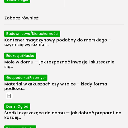
Zobacz również:
2026 Polecosystem - Wszelkie prawa
zastrzeżone. Treści zawarte na stronie
chronione są prawem autorskim.
Budownictwo/Nieruchomości
Kontener magazynowy podobny do morskiego –
czym się wyróżnia i...
Edukacja/Nauka
Mole w domu — jak rozpoznać inwazję i skutecznie
się...
Gospodarka/Przemysł
Materiał w arkuszach czy w rolce – kiedy forma
podłoża...
Dom i Ogród
Środki czyszczące do domu — jak dobrać preparat do
każdej...