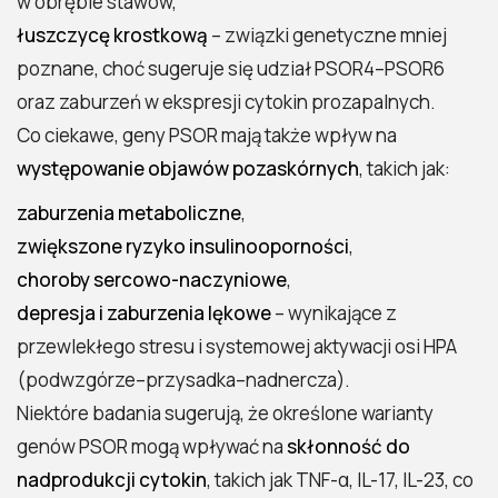
w obrębie stawów,
łuszczycę krostkową
– związki genetyczne mniej
poznane, choć sugeruje się udział PSOR4–PSOR6
oraz zaburzeń w ekspresji cytokin prozapalnych.
Co ciekawe, geny PSOR mają także wpływ na
występowanie objawów pozaskórnych
, takich jak:
zaburzenia metaboliczne
,
zwiększone ryzyko insulinooporności
,
choroby sercowo-naczyniowe
,
depresja i zaburzenia lękowe
– wynikające z
przewlekłego stresu i systemowej aktywacji osi HPA
(podwzgórze–przysadka–nadnercza).
Niektóre badania sugerują, że określone warianty
genów PSOR mogą wpływać na
skłonność do
nadprodukcji cytokin
, takich jak TNF-α, IL-17, IL-23, co