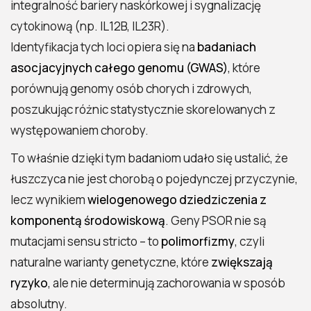
integralność bariery naskórkowej i sygnalizację
cytokinową (np. IL12B, IL23R).
Identyfikacja tych loci opiera się na
badaniach
asocjacyjnych całego genomu (GWAS)
, które
porównują genomy osób chorych i zdrowych,
poszukując różnic statystycznie skorelowanych z
występowaniem choroby.
To właśnie dzięki tym badaniom udało się ustalić, że
łuszczyca nie jest chorobą o pojedynczej przyczynie,
lecz wynikiem
wielogenowego dziedziczenia z
komponentą środowiskową
. Geny PSOR nie są
mutacjami sensu stricto – to
polimorfizmy
, czyli
naturalne warianty genetyczne, które
zwiększają
ryzyko
, ale nie determinują zachorowania w sposób
absolutny.