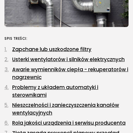
SPIS TREŚCI:
Zapchane lub uszkodzone filtry
Usterki wentylatorów i silników elektrycznych
Awarie wymienników ciepła - rekuperatorów i
nagrzewnic
Problemy z układem automatyki i
sterownikami
Nieszczelności i zanieczyszczenia kanałów
wentylacyjnych
Rola jakości urządzenia i serwisu producenta