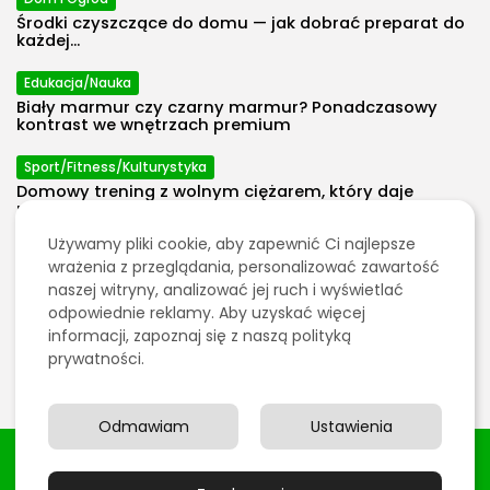
Środki czyszczące do domu — jak dobrać preparat do
2026 Polecosystem - Wszelkie prawa
każdej...
zastrzeżone. Treści zawarte na stronie
chronione są prawem autorskim.
Edukacja/Nauka
Biały marmur czy czarny marmur? Ponadczasowy
kontrast we wnętrzach premium
Sport/Fitness/Kulturystyka
Domowy trening z wolnym ciężarem, który daje
progres bez przeładowania...
Używamy pliki cookie, aby zapewnić Ci najlepsze
Energetyka
wrażenia z przeglądania, personalizować zawartość
Gaz w energetyce: pomost do neutralności czy
naszej witryny, analizować jej ruch i wyświetlać
kosztowna ślepa uliczka?
odpowiednie reklamy. Aby uzyskać więcej
informacji, zapoznaj się z naszą polityką
Edukacja/Nauka
prywatności.
Dlaczego warto postawić na eurpalety w transporcie?
Odmawiam
Ustawienia
2026 Polecosystem - Wszelkie prawa zastrzeżone. Treści
zawarte na stronie chronione są prawem autorskim.