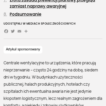
Złota zasada prewencji planowy przegląd
zamiast naprawy awaryjnej
Podsumowanie
UDOSTĘPNIJ W MEDIACH SPOŁECZNOŚCIOWYCH
Facebook
Twitter
Email
Share
Centrale wentylacyjne to urządzenia, które pracują
nieprzerwanie – często 24 godziny na dobę, siedem
dni w tygodniu. W budynkach użyteczności
publicznej, halach produkcyjnych, hotelach czy
szpitalach ich ewentualna awaria nie jest jedynie
kłopotem logistycznym, lecz realnym zagrożeniem dla
komfortu, a niekiedy i zdrowia użytkowników.