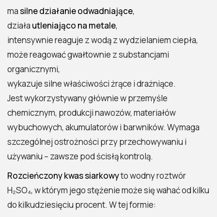
ma
silne działanie odwadniające
,
działa
utleniająco na metale
,
intensywnie reaguje z wodą z wydzielaniem ciepła,
może reagować gwałtownie z substancjami
organicznymi,
wykazuje silne właściwości żrące i drażniące.
Jest wykorzystywany głównie w przemyśle
chemicznym, produkcji nawozów, materiałów
wybuchowych, akumulatorów i barwników. Wymaga
szczególnej ostrożności przy przechowywaniu i
używaniu – zawsze pod ścisłą kontrolą.
Rozcieńczony kwas siarkowy
to wodny roztwór
H₂SO₄, w którym jego stężenie może się wahać od kilku
do kilkudziesięciu procent. W tej formie: