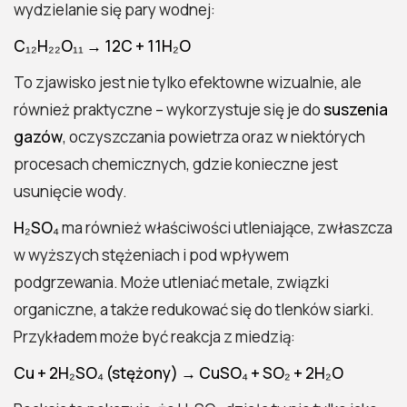
wydzielanie się pary wodnej:
C₁₂H₂₂O₁₁ → 12C + 11H₂O
To zjawisko jest nie tylko efektowne wizualnie, ale
również praktyczne – wykorzystuje się je do
suszenia
gazów
, oczyszczania powietrza oraz w niektórych
procesach chemicznych, gdzie konieczne jest
usunięcie wody.
H₂SO₄
ma również właściwości utleniające, zwłaszcza
w wyższych stężeniach i pod wpływem
podgrzewania. Może utleniać metale, związki
organiczne, a także redukować się do tlenków siarki.
Przykładem może być reakcja z miedzią:
Cu + 2H₂SO₄ (stężony) → CuSO₄ + SO₂ + 2H₂O