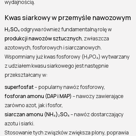
wydajnością.
Kwas siarkowy w przemyśle nawozowym
H₂SO₄
odgrywa również fundamentalną rolę w
produkcji nawozów sztucznych
, zwłaszcza
azotowych, fosforowych i siarczanowych.
Wspomniany już kwas fosforowy (H₃PO₄) wytwarzany
z udziałem kwasu siarkowego jest następnie
przekształcany w:
superfosfat
– popularny nawóz fosforowy,
fosforan amonu (DAP i MAP)
– nawozy zawierające
zarówno azot, jak i fosfor,
siarczan amonu (NH₄)₂SO₄
– nawóz dostarczający
azotu i siarki.
Stosowanie tych związków zwiększa plony, poprawia