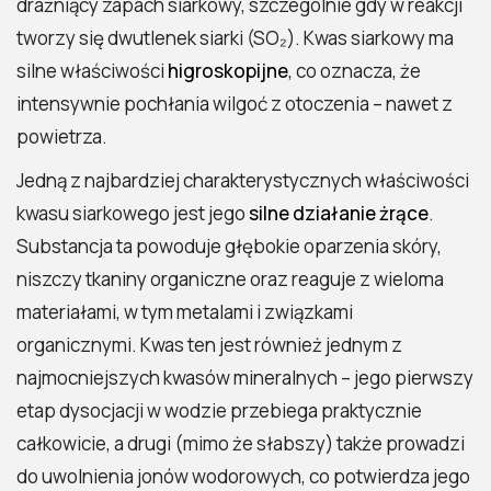
drażniący zapach siarkowy, szczególnie gdy w reakcji
siarkowego?
tworzy się dwutlenek siarki (SO₂). Kwas siarkowy ma
Dlaczego kwas siarkowy jest
silne właściwości
higroskopijne
, co oznacza, że
niebezpieczny?
intensywnie pochłania wilgoć z otoczenia – nawet z
Jak przechowywać i transportować
powietrza.
kwas siarkowy?
Jedną z najbardziej charakterystycznych właściwości
Jak H₂SO₄ wpływa na środowisko?
kwasu siarkowego jest jego
silne działanie żrące
.
Substancja ta powoduje głębokie oparzenia skóry,
niszczy tkaniny organiczne oraz reaguje z wieloma
materiałami, w tym metalami i związkami
organicznymi. Kwas ten jest również jednym z
najmocniejszych kwasów mineralnych – jego pierwszy
etap dysocjacji w wodzie przebiega praktycznie
całkowicie, a drugi (mimo że słabszy) także prowadzi
do uwolnienia jonów wodorowych, co potwierdza jego