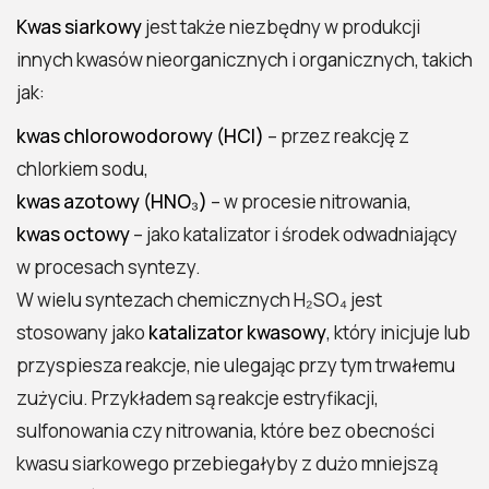
Kwas siarkowy
jest także niezbędny w produkcji
innych kwasów nieorganicznych i organicznych, takich
jak:
kwas chlorowodorowy (HCl)
– przez reakcję z
chlorkiem sodu,
kwas azotowy (HNO₃)
– w procesie nitrowania,
kwas octowy
– jako katalizator i środek odwadniający
w procesach syntezy.
W wielu syntezach chemicznych H₂SO₄ jest
stosowany jako
katalizator kwasowy
, który inicjuje lub
przyspiesza reakcje, nie ulegając przy tym trwałemu
zużyciu. Przykładem są reakcje estryfikacji,
sulfonowania czy nitrowania, które bez obecności
kwasu siarkowego przebiegałyby z dużo mniejszą