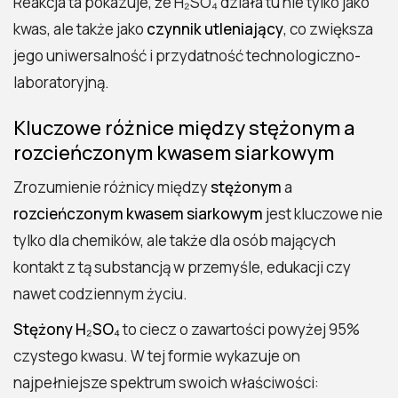
Reakcja ta pokazuje, że H₂SO₄ działa tu nie tylko jako
kwas, ale także jako
czynnik utleniający
, co zwiększa
jego uniwersalność i przydatność technologiczno-
laboratoryjną.
Kluczowe różnice między stężonym a
rozcieńczonym kwasem siarkowym
Zrozumienie różnicy między
stężonym
a
rozcieńczonym kwasem siarkowym
jest kluczowe nie
tylko dla chemików, ale także dla osób mających
kontakt z tą substancją w przemyśle, edukacji czy
nawet codziennym życiu.
Stężony H₂SO₄
to ciecz o zawartości powyżej 95%
czystego kwasu. W tej formie wykazuje on
najpełniejsze spektrum swoich właściwości: