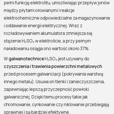
pełni funkcję elektrolitu, umożliwiając przepływ jonów
między płytami ołowianymi i reakcje
elektrochemiczne odpowiedzialne za magazynowanie
i oddawanie energii elektrycznej. Wraz z
rozładowywaniem akumulatora zmniejsza się
stężenie H₂SO₄ w elektrolicie, a przy pełnym
naładowaniu osiąga ono wartość około 37%.
W
galwanotechnice
H₂SO₄ jest używany do
czyszczenia i trawienia powierzchni metalowych
przed procesem galwanizacji (pokrywania warstwą
innego metalu). Usuwa on tlenki i zanieczyszczenia,
zapewniając lepszą przyczepność powłoki
galwanicznej. Dzięki temu procesy takie jak
chromowanie, cynkowanie czy niklowanie przebiegają
sprawniej i są bardziej efektywne.