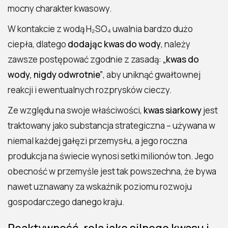
mocny charakter kwasowy.
W kontakcie z wodą H₂SO₄ uwalnia bardzo dużo
ciepła, dlatego
dodając kwas do wody
, należy
zawsze postępować zgodnie z zasadą:
„kwas do
wody, nigdy odwrotnie”
, aby uniknąć gwałtownej
reakcji i ewentualnych rozprysków cieczy.
Ze względu na swoje właściwości,
kwas siarkowy
jest
traktowany jako substancja strategiczna – używana w
niemal każdej gałęzi przemysłu, a jego roczna
produkcja na świecie wynosi setki milionów ton. Jego
obecność w przemyśle jest tak powszechna, że bywa
nawet uznawany za wskaźnik poziomu rozwoju
gospodarczego danego kraju.
Reaktywność, rola jako silnego kwasu i