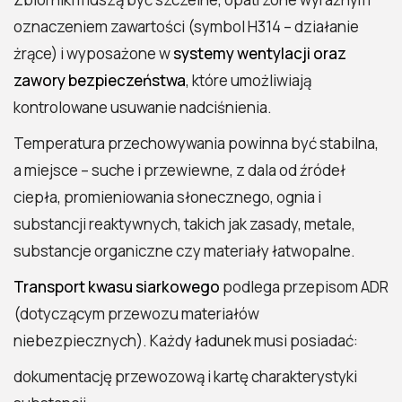
oznaczeniem zawartości (symbol H314 – działanie
żrące) i wyposażone w
systemy wentylacji oraz
zawory bezpieczeństwa
, które umożliwiają
2026 Polecosystem - Wszelkie prawa
kontrolowane usuwanie nadciśnienia.
zastrzeżone. Treści zawarte na stronie
chronione są prawem autorskim.
Temperatura przechowywania powinna być stabilna,
a miejsce – suche i przewiewne, z dala od źródeł
ciepła, promieniowania słonecznego, ognia i
substancji reaktywnych, takich jak zasady, metale,
substancje organiczne czy materiały łatwopalne.
Transport kwasu siarkowego
podlega przepisom ADR
(dotyczącym przewozu materiałów
niebezpiecznych). Każdy ładunek musi posiadać:
dokumentację przewozową i kartę charakterystyki