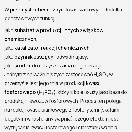
W
przemyśle chemicznym
kwas siarkowy pełni kilka
podstawowych funkcji:
jako
substrat w produkcji innych związków
chemicznych
,
jako
katalizator reakcji chemicznych
,
jako
czynnik suszący
i odwadniający,
jako
środek do oczyszczania
i regeneracji.
Jednym z najważniejszych zastosowań H₂SO₄ w
przemyśle jest jego rola w produkcji
kwasu
fosforowego (H₃PO₄)
, który z kolei służy jako baza do
produkcji nawozów fosforowych. Proces ten polega
na reakcji kwasu siarkowego z fosforytami (skałami
bogatymi w fosforany wapnia), czego efektem jest
wytrącanie kwasu fosforowego i siarczanu wapnia.