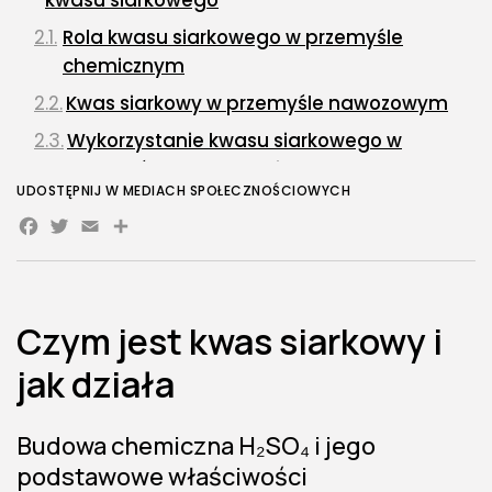
Rola kwasu siarkowego w przemyśle
chemicznym
Kwas siarkowy w przemyśle nawozowym
Wykorzystanie kwasu siarkowego w
przemyśle petrochemicznym
UDOSTĘPNIJ W MEDIACH SPOŁECZNOŚCIOWYCH
Zastosowanie H₂SO₄ w produkcji
Facebook
Twitter
Email
detergentów, barwników i leków
Kwas siarkowy w produkcji akumulatorów i
galwanotechnice
Czym jest kwas siarkowy i
Znaczenie kwasu siarkowego w
laboratoriach chemicznych
jak działa
Ogromna skala i uniwersalność
zastosowań H₂SO₄
Budowa chemiczna H₂SO₄ i jego
Bezpieczeństwo, magazynowanie i wpływ na
podstawowe właściwości