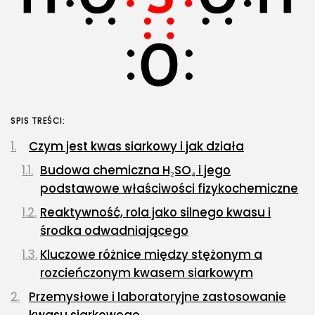
SPIS TREŚCI:
Czym jest kwas siarkowy i jak działa
Budowa chemiczna H₂SO₄ i jego
podstawowe właściwości fizykochemiczne
Reaktywność, rola jako silnego kwasu i
środka odwadniającego
Kluczowe różnice między stężonym a
rozcieńczonym kwasem siarkowym
Przemysłowe i laboratoryjne zastosowanie
kwasu siarkowego