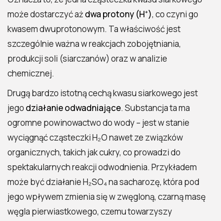
może dostarczyć aż
dwa protony (H⁺)
, co czyni go
kwasem dwuprotonowym. Ta właściwość jest
szczególnie ważna w reakcjach zobojętniania,
produkcji soli (siarczanów) oraz w analizie
chemicznej.
Drugą bardzo istotną cechą kwasu siarkowego jest
jego
działanie odwadniające
. Substancja ta ma
ogromne powinowactwo do wody – jest w stanie
wyciągnąć cząsteczki H₂O nawet ze związków
organicznych, takich jak cukry, co prowadzi do
spektakularnych reakcji odwodnienia. Przykładem
może być działanie H₂SO₄ na sacharozę, która pod
jego wpływem zmienia się w zwęgloną, czarną masę
węgla pierwiastkowego, czemu towarzyszy