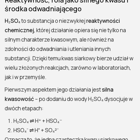
środka odwadniającego
H₂SO₄
to substancja o niezwykłej
reaktywności
chemicznej
, której działanie opiera się nie tylko na
silnym charakterze kwasowym, ale również na
zdolności do odwadniania i utleniania innych
substancji. Dzięki temu kwas siarkowy bierze udział w
wielu złożonych reakcjach, zarówno w laboratoriach,
jak i w przemyśle.
Pierwszym aspektem jego działania jest
silna
kwasowość
– po dodaniu do wody H₂SO₄ dysocjuje w
dwóch etapach:
H₂SO₄ ⇌ H⁺ + HSO₄⁻
HSO₄⁻ ⇌ H⁺ + SO₄²⁻
Oznacza to, że jedna cząsteczka kwasu siarkowego