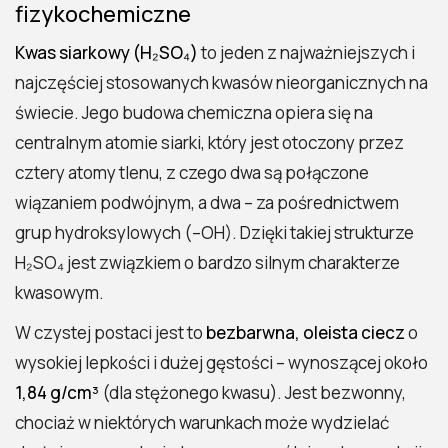
środowisko
fizykochemiczne
Środki ostrożności i ochrona osobista przy
Kwas siarkowy (H₂SO₄)
to jeden z najważniejszych i
pracy z H₂SO₄
najczęściej stosowanych kwasów nieorganicznych na
Zasady przechowywania, transportu i
świecie. Jego budowa chemiczna opiera się na
neutralizacji kwasu siarkowego
centralnym atomie siarki, który jest otoczony przez
Skutki uwolnienia kwasu siarkowego do
cztery atomy tlenu, z czego dwa są połączone
środowiska
wiązaniem podwójnym, a dwa – za pośrednictwem
Normy prawne i międzynarodowe
grup hydroksylowych (–OH). Dzięki takiej strukturze
regulacje dotyczące H₂SO₄
H₂SO₄ jest związkiem o bardzo silnym charakterze
Świadome i bezpieczne korzystanie z H₂SO₄
kwasowym.
FAQ kwas siarkowy – najczęstsze pytania i
W czystej postaci jest to
bezbarwna, oleista ciecz
o
odpowiedzi
wysokiej lepkości i dużej gęstości – wynoszącej około
Co to jest kwas siarkowy i do czego
1,84 g/cm³
(dla stężonego kwasu). Jest bezwonny,
służy?
chociaż w niektórych warunkach może wydzielać
Jakie są właściwości fizyczne kwasu