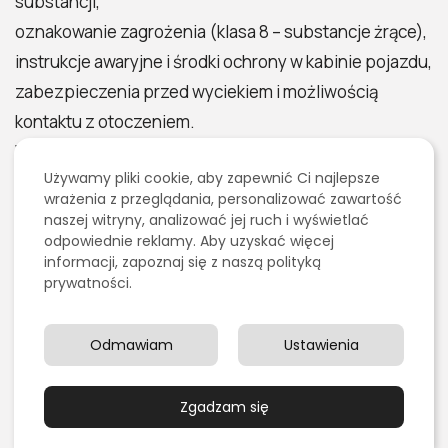
substancji,
oznakowanie zagrożenia (klasa 8 – substancje żrące),
instrukcje awaryjne i środki ochrony w kabinie pojazdu,
zabezpieczenia przed wyciekiem i możliwością
kontaktu z otoczeniem.
W razie wycieku kwasu siarkowego należy jak
Używamy pliki cookie, aby zapewnić Ci najlepsze
najszybciej zastosować
środki sorbujące lub
wrażenia z przeglądania, personalizować zawartość
neutralizujące
, np. wodorowęglan sodu, węglan
naszej witryny, analizować jej ruch i wyświetlać
wapnia lub specjalne neutralizatory przemysłowe.
odpowiednie reklamy. Aby uzyskać więcej
informacji, zapoznaj się z naszą polityką
Wyciek należy oznaczyć, zabezpieczyć dostęp i
prywatności.
zgłosić odpowiednim służbom, zwłaszcza jeśli
dotyczy większej ilości substancji.
Odmawiam
Ustawienia
Neutralizacja musi odbywać się
w sposób
kontrolowany
, z zachowaniem ostrożności,
Zgadzam się
odpowiedniego rozcieńczenia oraz zabezpieczenia