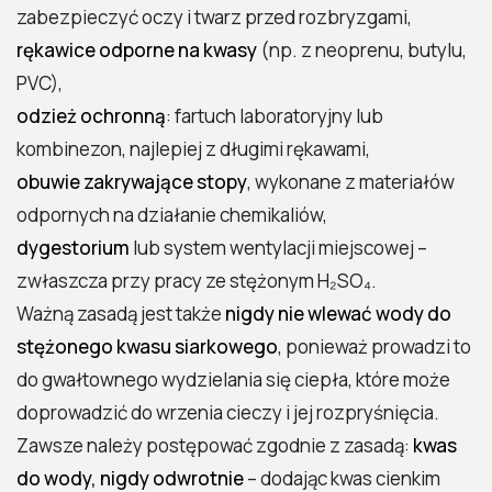
zabezpieczyć oczy i twarz przed rozbryzgami,
rękawice odporne na kwasy
(np. z neoprenu, butylu,
PVC),
odzież ochronną
: fartuch laboratoryjny lub
kombinezon, najlepiej z długimi rękawami,
obuwie zakrywające stopy
, wykonane z materiałów
odpornych na działanie chemikaliów,
dygestorium
lub system wentylacji miejscowej –
zwłaszcza przy pracy ze stężonym H₂SO₄.
Ważną zasadą jest także
nigdy nie wlewać wody do
stężonego kwasu siarkowego
, ponieważ prowadzi to
do gwałtownego wydzielania się ciepła, które może
doprowadzić do wrzenia cieczy i jej rozpryśnięcia.
Zawsze należy postępować zgodnie z zasadą:
kwas
do wody, nigdy odwrotnie
– dodając kwas cienkim