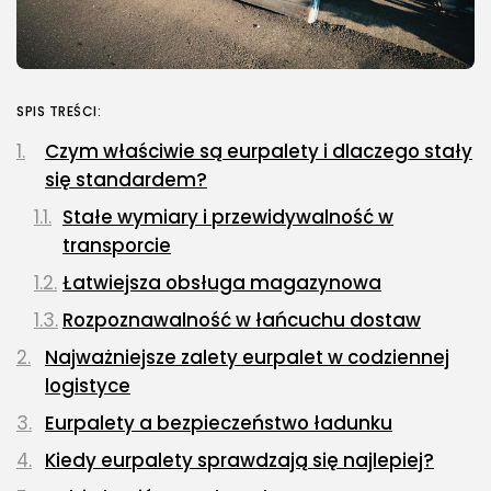
SPIS TREŚCI:
Czym właściwie są eurpalety i dlaczego stały
się standardem?
Stałe wymiary i przewidywalność w
transporcie
Łatwiejsza obsługa magazynowa
Rozpoznawalność w łańcuchu dostaw
Najważniejsze zalety eurpalet w codziennej
logistyce
Eurpalety a bezpieczeństwo ładunku
Kiedy eurpalety sprawdzają się najlepiej?