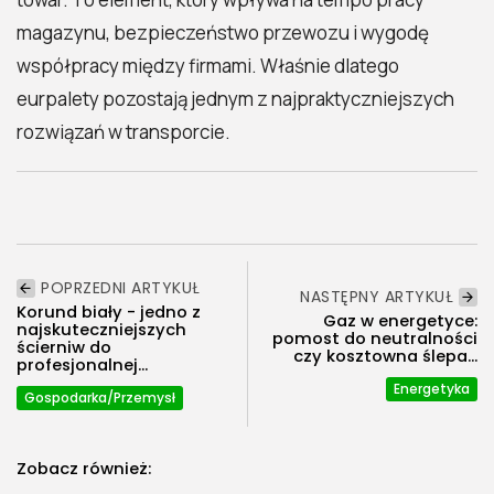
magazynu, bezpieczeństwo przewozu i wygodę
współpracy między firmami. Właśnie dlatego
eurpalety pozostają jednym z najpraktyczniejszych
rozwiązań w transporcie.
POPRZEDNI ARTYKUŁ
NASTĘPNY ARTYKUŁ
Korund biały - jedno z
Gaz w energetyce:
najskuteczniejszych
pomost do neutralności
ścierniw do
czy kosztowna ślepa...
profesjonalnej...
Energetyka
Gospodarka/Przemysł
Zobacz również: