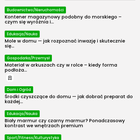
Budownictwo/Nieruchomości
Kontener magazynowy podobny do morskiego –
czym się wyróżnia i...
Edukacja/Nauka
Mole w domu — jak rozpoznać inwazję i skutecznie
się...
Gospodarka/Przemysł
Materiał w arkuszach czy w rolce – kiedy forma
podłoża...
Dom i Ogród
Środki czyszczące do domu — jak dobrać preparat do
2026 Polecosystem - Wszelkie prawa
każdej...
zastrzeżone. Treści zawarte na stronie
chronione są prawem autorskim.
Edukacja/Nauka
Biały marmur czy czarny marmur? Ponadczasowy
kontrast we wnętrzach premium
Sport/Fitness/Kulturystyka