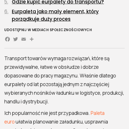
Gdzie kupić eurpalety do transportu?
Eurpaleta jako mały element, który
porządkuje duży proces
UDOSTĘPNIJ W MEDIACH SPOŁECZNOŚCIOWYCH
Facebook
Twitter
Email
Share
Transport towarów wymaga rozwiązań, które są
przewidywalne, łatwe w obsłudze i dobrze
dopasowane do pracy magazynu. Właśnie dlatego
eurpalety od lat pozostają jednym z najczęściej
wybieranych nośników ładunku w logistyce, produkcji,
handlu i dystrybucji.
Ich popularność nie jest przypadkowa.
Paleta
euro
ułatwia planowanie załadunku, usprawnia