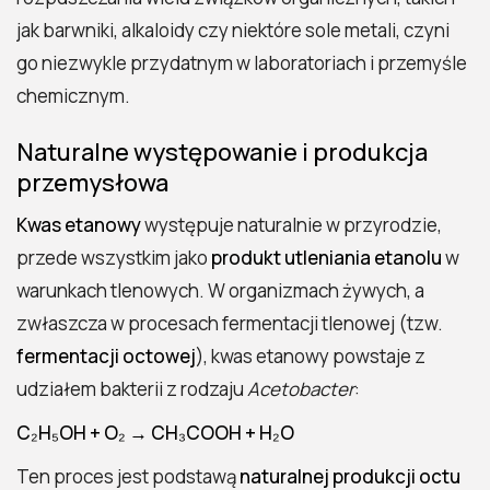
jak barwniki, alkaloidy czy niektóre sole metali, czyni
go niezwykle przydatnym w laboratoriach i przemyśle
chemicznym.
Naturalne występowanie i produkcja
przemysłowa
Kwas etanowy
występuje naturalnie w przyrodzie,
przede wszystkim jako
produkt utleniania etanolu
w
warunkach tlenowych. W organizmach żywych, a
zwłaszcza w procesach fermentacji tlenowej (tzw.
fermentacji octowej
), kwas etanowy powstaje z
udziałem bakterii z rodzaju
Acetobacter
:
C₂H₅OH + O₂ → CH₃COOH + H₂O
Ten proces jest podstawą
naturalnej produkcji octu