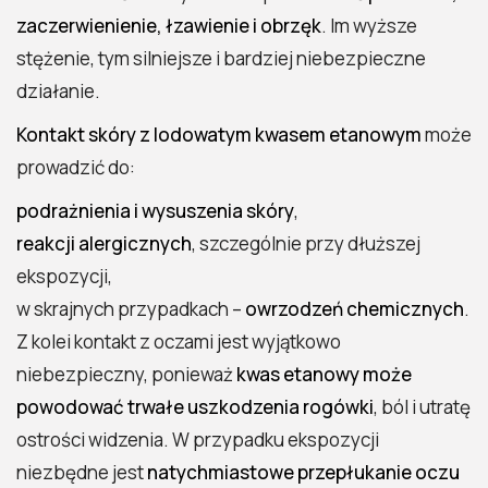
zaczerwienienie, łzawienie i obrzęk
. Im wyższe
stężenie, tym silniejsze i bardziej niebezpieczne
działanie.
Kontakt skóry z lodowatym kwasem etanowym
może
prowadzić do:
podrażnienia i wysuszenia skóry
,
reakcji alergicznych
, szczególnie przy dłuższej
ekspozycji,
w skrajnych przypadkach –
owrzodzeń chemicznych
.
Z kolei kontakt z oczami jest wyjątkowo
niebezpieczny, ponieważ
kwas etanowy może
powodować trwałe uszkodzenia rogówki
, ból i utratę
ostrości widzenia. W przypadku ekspozycji
niezbędne jest
natychmiastowe przepłukanie oczu