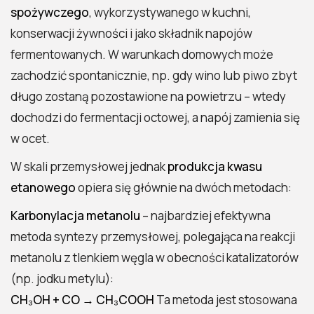
spożywczego
, wykorzystywanego w kuchni,
konserwacji żywności i jako składnik napojów
fermentowanych. W warunkach domowych może
zachodzić spontanicznie, np. gdy wino lub piwo zbyt
długo zostaną pozostawione na powietrzu – wtedy
dochodzi do fermentacji octowej, a napój zamienia się
w ocet.
W skali przemysłowej jednak
produkcja kwasu
etanowego
opiera się głównie na dwóch metodach:
Karbonylacja metanolu
– najbardziej efektywna
metoda syntezy przemysłowej, polegająca na reakcji
metanolu z tlenkiem węgla w obecności katalizatorów
(np. jodku metylu):
CH₃OH + CO → CH₃COOH
Ta metoda jest stosowana