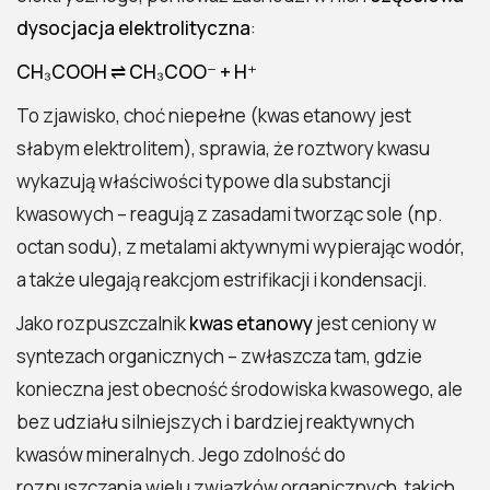
dysocjacja elektrolityczna
:
CH₃COOH ⇌ CH₃COO⁻ + H⁺
To zjawisko, choć niepełne (kwas etanowy jest
słabym elektrolitem), sprawia, że roztwory kwasu
wykazują właściwości typowe dla substancji
kwasowych – reagują z zasadami tworząc sole (np.
octan sodu), z metalami aktywnymi wypierając wodór,
a także ulegają reakcjom estrifikacji i kondensacji.
Jako rozpuszczalnik
kwas etanowy
jest ceniony w
syntezach organicznych – zwłaszcza tam, gdzie
konieczna jest obecność środowiska kwasowego, ale
bez udziału silniejszych i bardziej reaktywnych
kwasów mineralnych. Jego zdolność do
rozpuszczania wielu związków organicznych, takich