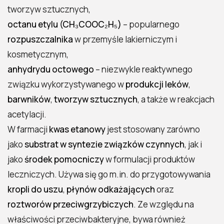
tworzyw sztucznych,
octanu etylu (CH₃COOC₂H₅)
– popularnego
rozpuszczalnika
w przemyśle lakierniczym i
kosmetycznym,
anhydrydu octowego
– niezwykle reaktywnego
związku wykorzystywanego w
produkcji leków
,
barwników
,
tworzyw sztucznych
, a także w reakcjach
acetylacji.
W farmacji
kwas etanowy
jest stosowany zarówno
jako
substrat w syntezie związków czynnych
, jak i
jako
środek pomocniczy
w formulacji produktów
leczniczych. Używa się go m.in. do przygotowywania
kropli do uszu
,
płynów odkażających
oraz
roztworów przeciwgrzybiczych
. Ze względu na
właściwości przeciwbakteryjne, bywa również