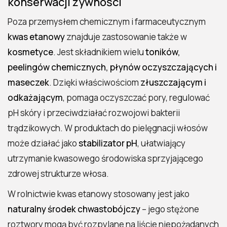
konserwacji żywności
Poza przemysłem chemicznym i farmaceutycznym
kwas etanowy
znajduje zastosowanie także w
kosmetyce
. Jest składnikiem wielu
toników,
peelingów chemicznych, płynów oczyszczających i
maseczek
. Dzięki właściwościom
złuszczającym i
odkażającym
, pomaga oczyszczać pory, regulować
pH skóry i przeciwdziałać rozwojowi bakterii
trądzikowych. W produktach do pielęgnacji włosów
może działać jako
stabilizator pH
, ułatwiający
utrzymanie kwasowego środowiska sprzyjającego
zdrowej strukturze włosa.
W rolnictwie kwas etanowy stosowany jest jako
naturalny środek chwastobójczy
– jego stężone
roztwory mogą być rozpylane na liście niepożądanych