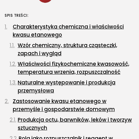
SPIS TREŚCI:
Charakterystyka chemiczna i właściwości
kwasu etanowego
Wzór chemiczny, struktura cząsteczki,
zapach i wygląd
Właściwości fizykochemiczne kwasowość,
temperatura wrzenia, rozpuszczalność
Naturalne występowanie i produkcja
przemysłowa
Zastosowanie kwasu etanowego w
przemyśle i gospodarstwie domowym
Produkcja octu, barwników, leków i tworzyw
sztucznych
Rola jako rozpuszczalnik i reagent w