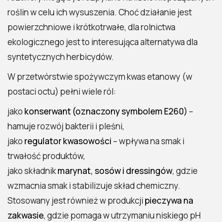
roślin w celu ich wysuszenia. Choć działanie jest
powierzchniowe i krótkotrwałe, dla rolnictwa
ekologicznego jest to interesująca alternatywa dla
syntetycznych herbicydów.
W przetwórstwie spożywczym kwas etanowy (w
postaci octu) pełni wiele ról:
jako
konserwant (oznaczony symbolem E260)
–
hamuje rozwój bakterii i pleśni,
jako
regulator kwasowości
– wpływa na smak i
trwałość produktów,
jako składnik
marynat, sosów i dressingów
, gdzie
wzmacnia smak i stabilizuje skład chemiczny.
Stosowany jest również w produkcji
pieczywa na
zakwasie
, gdzie pomaga w utrzymaniu niskiego pH