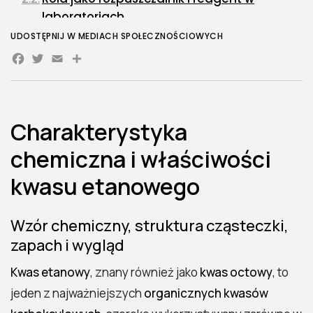
laboratoriach
UDOSTĘPNIJ W MEDIACH SPOŁECZNOŚCIOWYCH
Kwas etanowy w kosmetyce, rolnictwie i
Facebook
Twitter
Email
Share
konserwacji żywności
Bezpieczeństwo stosowania i wpływ kwasu
etanowego na zdrowie
Działanie na skórę, oczy i układ oddechowy
Charakterystyka
Normy bezpieczeństwa i przechowywania
chemiczna i właściwości
Praktyczne porady dotyczące
kwasu etanowego
obchodzenia się z roztworami kwasu
FAQ kwas etanowy – najważniejsze
Wzór chemiczny, struktura cząsteczki,
informacje
zapach i wygląd
Co to jest kwas etanowy?
Kwas etanowy
, znany również jako
kwas octowy
, to
Jakie są właściwości fizyczne kwasu
jeden z najważniejszych
organicznych kwasów
etanowego?