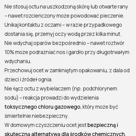
Nie stosuj octu na uszkodzoną skórę lub otwarte rany
– nawet rozcieńczony może powodować pieczenie.
Unikaj kontaktu z oczami – w razie przypadkowego
2026 Polecosystem - Wszelkie prawa
dostania się, przemyj oczy wodą przez kilka minut.
zastrzeżone. Treści zawarte na stronie
Nie wdychaj oparów bezpośrednio – nawet roztwór
chronione są prawem autorskim.
10% może podrażniać nos i gardło przy długotrwałym
wdychaniu.
Przechowuj ocet w zamkniętym opakowaniu, z dala od
dzieci i źródeł ognia.
Nie łącz octu z wybielaczem (np. podchlorynem
sodu) – reakcja prowadzi do wydzielenia
toksycznego chloru gazowego
, który może być
śmiertelnie niebezpieczny.
W domowym czyszczeniu ocet jest
bezpieczną i
skuteczną alternatywą dla środków chemicznych
,