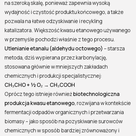
na szeroką skalę, ponieważ zapewnia wysoką
wydajność i czystość produktu końcowego, a także
pozwala na łatwe odzyskiwanie i recykling
katalizatora. Większość kwasu etanowego używanego
w przemyśle pochodzi właśnie z tego procesu.
Utlenianie etanalu (aldehydu octowego)
– starsza
metoda, dziś wypierana przez karbonylację,
stosowana głównie w mniejszych zakładach
chemicznych i produkcji specjalistycznej:
CH₃CHO + ½ O₂ → CH₃COOH
Oprócz tego istnieje również
biotechnologiczna
produkcja kwasu etanowego
, rozwijana w kontekście
fermentacji odpadów organicznych i przetwarzania
biomasy – jako sposób na pozyskiwanie surowców
chemicznych w sposób bardziej zrównoważony i