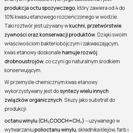
produkcja octu spożywczego
, który zawiera od 4 do
10% kwasu etanowego rozcieńczonego w wodzie.
Taki roztwór jest używany w
kuchni, przetwórstwie
żywności oraz konserwacji produktów
. Dzięki swoim
właściwościom bakteriobójczym i zakwaszającym,
kwas etanowy doskonale
hamuje rozwój
drobnoustrojów
, co czyni go naturalnym środkiem
konserwującym.
W przemyśle chemicznym kwas etanowy
wykorzystywany jest do
syntezy wielu innych
związków organicznych
. Służy jako substrat do
produkcji:
octanu winylu (CH₃COOCH=CH₂)
– używanego w
wytwarzaniu
polioctanu winylu
, składnika klejów, farb i