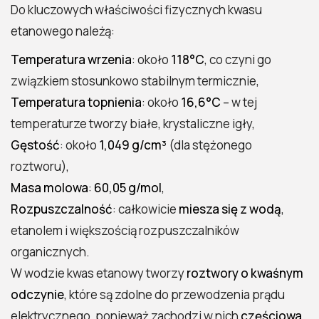
Do kluczowych właściwości fizycznych kwasu
etanowego należą:
Temperatura wrzenia
: około
118°C
, co czyni go
związkiem stosunkowo stabilnym termicznie,
Temperatura topnienia
: około
16,6°C
– w tej
temperaturze tworzy białe, krystaliczne igły,
Gęstość
: około
1,049 g/cm³
(dla stężonego
roztworu),
Masa molowa
:
60,05 g/mol
,
Rozpuszczalność
: całkowicie
miesza się z wodą
,
etanolem i większością rozpuszczalników
organicznych.
W wodzie kwas etanowy tworzy
roztwory o kwaśnym
odczynie
, które są zdolne do przewodzenia prądu
elektrycznego, ponieważ zachodzi w nich
częściowa