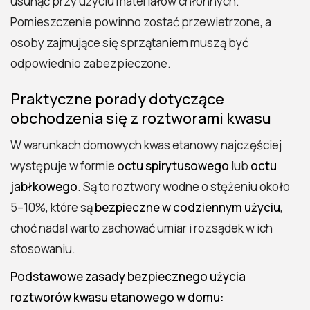
usunąć przy użyciu materiałów chłonnych.
Pomieszczenie powinno zostać przewietrzone, a
osoby zajmujące się sprzątaniem muszą być
odpowiednio zabezpieczone.
Praktyczne porady dotyczące
obchodzenia się z roztworami kwasu
W warunkach domowych kwas etanowy najczęściej
występuje w formie
octu spirytusowego
lub
octu
jabłkowego
. Są to roztwory wodne o stężeniu około
5–10%, które są
bezpieczne w codziennym użyciu
,
choć nadal warto zachować umiar i rozsądek w ich
stosowaniu.
Podstawowe zasady bezpiecznego użycia
roztworów kwasu etanowego w domu: