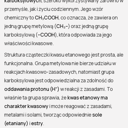
karboksylowych
, szeroko wykorzystywany zarówno w
Do czego wykorzystuje się kwas
przemyśle, jak i życiu codziennym. Jego wzór
etanowy?
chemiczny to
CH₃COOH
, co oznacza, że zawiera on
Czy kwas etanowy jest bezpieczny?
jedną grupę metylową (
CH₃–
) oraz jedną grupę
Jak powstaje kwas etanowy?
karboksylową (
–COOH
), która odpowiada za jego
właściwości kwasowe.
Struktura cząsteczki kwasu etanowego jest prosta, ale
funkcjonalna. Grupa metylowa nie bierze udziału w
reakcjach kwasowo-zasadowych, natomiast grupa
karboksylowa jest odpowiedzialna za zdolność do
oddawania protonu (H⁺)
w reakcji z zasadami. To
właśnie ta grupa sprawia, że
kwas etanowy ma
charakter kwasowy
i może reagować z zasadami,
metalami i solami, tworząc odpowiednie
sole
(etaniany)
i
estry
.