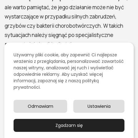
ale warto pamiętać, że jego działanie może nie być
wystarczające w przypadku silnych zabrudzeń,
grzybów czy bakterii chorobotwórczych. W takich
sytuacjach należy sięgnąć po specjalistyczne
preparaty lub środki odkażające.
Używamy pliki cookie, aby zapewnić Ci najlepsze
W kuchni i diecie
kwas etanowy (ocet)
znajduje
wrażenia z przeglądania, personalizować zawartość
zastosowanie w konserwowaniu żywności, jako
naszej witryny, analizować jej ruch i wyświetlać
odpowiednie reklamy. Aby uzyskać więcej
składnik sosów, marynat i dressingów. Dla osób z
informacji, zapoznaj się z naszą polityką
chorobami żołądka (np. refluks, wrzody) nadmierne
prywatności.
spożycie produktów z kwasem etanowym może
jednak powodować
dolegliwości trawienne
, dlatego w
Odmawiam
Ustawienia
takich przypadkach zaleca się
ograniczenie lub
eliminację octu z diety
.
Zgadzam się
Świadome i ostrożne korzystanie z kwasu etanowego