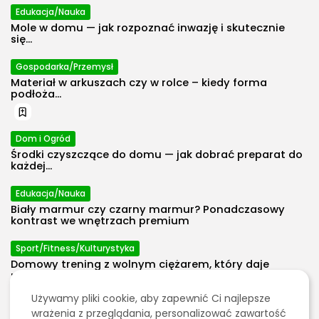
Edukacja/Nauka
Mole w domu — jak rozpoznać inwazję i skutecznie
się...
Gospodarka/Przemysł
Materiał w arkuszach czy w rolce – kiedy forma
podłoża...
Dom i Ogród
Środki czyszczące do domu — jak dobrać preparat do
każdej...
Edukacja/Nauka
Biały marmur czy czarny marmur? Ponadczasowy
kontrast we wnętrzach premium
Sport/Fitness/Kulturystyka
2026 Polecosystem - Wszelkie prawa
Domowy trening z wolnym ciężarem, który daje
zastrzeżone. Treści zawarte na stronie
progres bez przeładowania...
chronione są prawem autorskim.
Używamy pliki cookie, aby zapewnić Ci najlepsze
Energetyka
wrażenia z przeglądania, personalizować zawartość