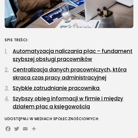
SPIS TREŚCI:
Automatyzacja naliczania płac – fundament
szybszej obsługi pracowników
Centralizacja danych pracowniczych, która
skraca czas pracy administracyjnej
Szybkie zatrudnianie pracownika
Szybszy obieg informacji w firmie i między
działem płac a księgowością
UDOSTĘPNIJ W MEDIACH SPOŁECZNOŚCIOWYCH
Facebook
Twitter
Email