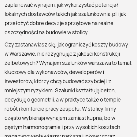
zaplanować wynajem, jak wykorzystać potencjał
lokalnych dostawców takich jak szalunkownia.pl i jak
przełożyć dobre decyzje sprzętowe na realne
oszczędności na budowie w stolicy.
Czy zastanawiasz się, jak ograniczyć koszty budowy
w Warszawie, nie rezygnując z jakości konstrukcji
żelbetowych? Wynajem szalunków warszawa to temat
kluczowy dla wykonawców, deweloperów i
inwestorów, którzy chcą budować szybciej i z
mniejszym ryzykiem. Szalunki kształtują beton,
decydują o geometrii, a w praktyce także o tempie
robót i komforcie pracy zespołu. W stolicy firmy
często wybierają wynajem zamiast kupna, bo w
gęstym harmonogramie i przy wysokich kosztach
magazynowania własny park szalunkowy coraz