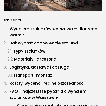
SPIS TREŚCI:
Wynajem szalunków warszawa — dlaczego
warto?
Jak wybrać odpowiednie szalunki
Typy szalunków
Materiały i akcesoria
Logistyka, dostawa i obsługa
Transport i montaż
Koszty, wycena i realne oszczędności
FAQ – najczęstsze pytania o wynajem
szalunków w Warszawie
1. Czy wynajem szalunków opłaca się przy