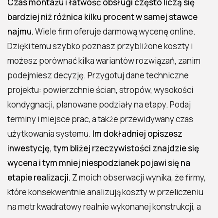
Czas montażu i łatwość obsługi często liczą się
bardziej niż różnica kilku procent w samej stawce
najmu.
Wiele firm oferuje darmową wycenę online.
Dzięki temu szybko poznasz przybliżone koszty i
możesz porównać kilka wariantów rozwiązań, zanim
podejmiesz decyzję. Przygotuj dane techniczne
projektu: powierzchnie ścian, stropów, wysokości
kondygnacji, planowane podziały na etapy. Podaj
terminy i miejsce prac, a także przewidywany czas
użytkowania systemu.
Im dokładniej opiszesz
inwestycję, tym bliżej rzeczywistości znajdzie się
wycena i tym mniej niespodzianek pojawi się na
etapie realizacji.
Z moich obserwacji wynika, że firmy,
które konsekwentnie analizują koszty w przeliczeniu
na metr kwadratowy realnie wykonanej konstrukcji, a