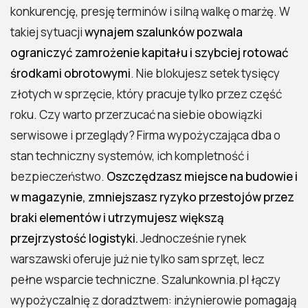
konkurencję, presję terminów i silną walkę o marżę. W
takiej sytuacji
wynajem szalunków pozwala
ograniczyć zamrożenie kapitału i szybciej rotować
środkami obrotowymi
. Nie blokujesz setek tysięcy
złotych w sprzęcie, który pracuje tylko przez część
roku. Czy warto przerzucać na siebie obowiązki
serwisowe i przeglądy? Firma wypożyczająca dba o
stan techniczny systemów, ich kompletność i
bezpieczeństwo.
Oszczędzasz miejsce na budowie i
w magazynie, zmniejszasz ryzyko przestojów przez
braki elementów i utrzymujesz większą
przejrzystość logistyki.
Jednocześnie rynek
warszawski oferuje już nie tylko sam sprzęt, lecz
pełne wsparcie techniczne. Szalunkownia.pl łączy
wypożyczalnię z doradztwem: inżynierowie pomagają