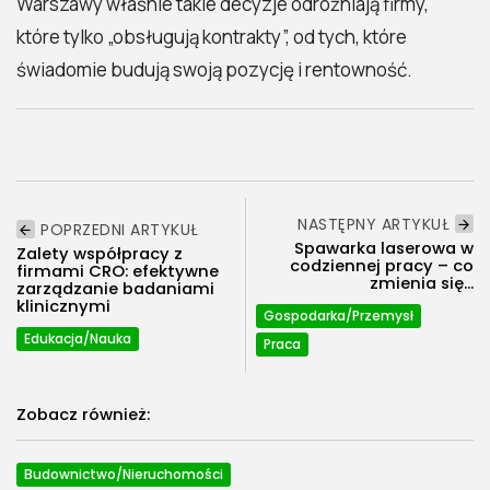
Warszawy właśnie takie decyzje odróżniają firmy,
które tylko „obsługują kontrakty”, od tych, które
świadomie budują swoją pozycję i rentowność.
NASTĘPNY ARTYKUŁ
POPRZEDNI ARTYKUŁ
Spawarka laserowa w
Zalety współpracy z
codziennej pracy – co
firmami CRO: efektywne
zmienia się...
zarządzanie badaniami
klinicznymi
Gospodarka/Przemysł
Edukacja/Nauka
Praca
Zobacz również:
Budownictwo/Nieruchomości