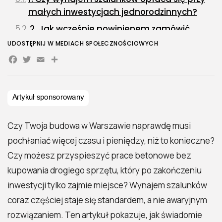
małych inwestycjach jednorodzinnych?
2. Jak wcześnie powinienem zamówić
szalunki na inwestycję w Warszawie?
UDOSTĘPNIJ W MEDIACH SPOŁECZNOŚCIOWYCH
Facebook
Twitter
Email
Share
3. Czy firma wynajmująca szalunki może
pomóc w optymalizacji projektu?
4. Co się dzieje, jeśli uszkodzę elementy
szalunków w trakcie budowy?
5. Czy mogę w trakcie najmu zwiększyć lub
Czy Twoja budowa w Warszawie naprawdę musi
zmniejszyć ilość szalunków?
pochłaniać więcej czasu i pieniędzy, niż to konieczne?
6. Czy lokalny dostawca w Warszawie ma
Czy możesz przyspieszyć prace betonowe bez
przewagę nad firmą spoza regionu?
kupowania drogiego sprzętu, który po zakończeniu
Podsumowanie – kluczowe wnioski i
inwestycji tylko zajmie miejsce? Wynajem szalunków
rekomendacje
coraz częściej staje się standardem, a nie awaryjnym
rozwiązaniem. Ten artykuł pokazuje, jak świadomie