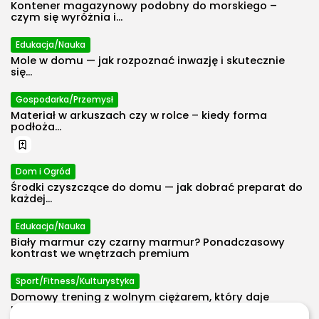
Kontener magazynowy podobny do morskiego –
czym się wyróżnia i...
2026 Polecosystem - Wszelkie prawa
Edukacja/Nauka
zastrzeżone. Treści zawarte na stronie
Mole w domu — jak rozpoznać inwazję i skutecznie
chronione są prawem autorskim.
się...
Gospodarka/Przemysł
Materiał w arkuszach czy w rolce – kiedy forma
podłoża...
Dom i Ogród
Środki czyszczące do domu — jak dobrać preparat do
każdej...
Edukacja/Nauka
Biały marmur czy czarny marmur? Ponadczasowy
kontrast we wnętrzach premium
Sport/Fitness/Kulturystyka
Domowy trening z wolnym ciężarem, który daje
progres bez przeładowania...