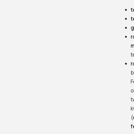
organizm człowieka
t
Ochrona zdrowia przy
t
pracy z fenolem
g
Przechowywanie
r
fenolu i zasady
m
transportu
t
Postępowanie w
r
przypadku skażenia
lub wycieku
b
F
Zagrożenia
środowiskowe i
o
regulacje prawne
t
FAQ fenol – najczęstsze
k
pytania
(
f
Co to jest fenol?