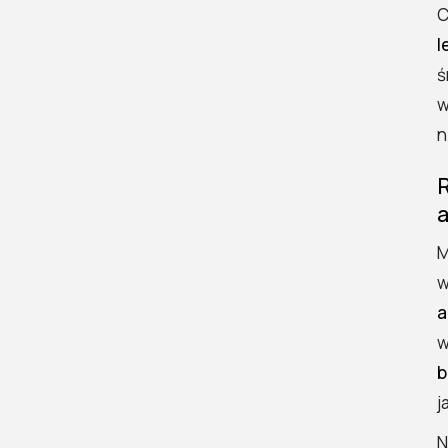
C
Jakie są
właściwości
l
fizyczne fenolu?
ś
Do czego używa
w
się fenolu?
n
Czy fenol jest
niebezpieczny?
Jak
przechowywać
M
fenol?
w
a
w
b
j
N