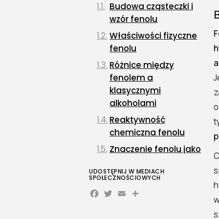
Budowa cząsteczki i
B
wzór fenolu
F
Właściwości fizyczne
fenolu
h
a
Różnice między
fenolem a
J
klasycznymi
z
alkoholami
o
Reaktywność
t
chemiczna fenolu
p
Znaczenie fenolu jako
C
związku modelowego
s
UDOSTĘPNIJ W MEDIACH
Zastosowanie fenolu w
SPOŁECZNOŚCIOWYCH
h
Facebook
Twitter
Email
przemyśle i
w
laboratoriach
s