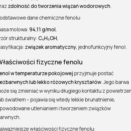
raz
zdolność do tworzenia wiązań wodorowych
.
odstawowe dane chemiczne fenolu:
asa molowa:
94,11 g/mol
,
zór strukturalny:
C₆H₅OH
,
lasyfikacja:
związek aromatyczny
, jednofunkcyjny fenol.
łaściwości fizyczne fenolu
enol w temperaturze pokojowej
przyjmuje postać
ezbarwnych lub lekko różowych kryształów
. Jego barwa
oże się zmieniać w wyniku długiego kontaktu z powietrze
ub światłem – pojawia się wtedy lekkie brunatnienie,
powodowane utlenianiem i tworzeniem związków
arwnych.
ajważniejsze właściwości fizyczne fenolu: