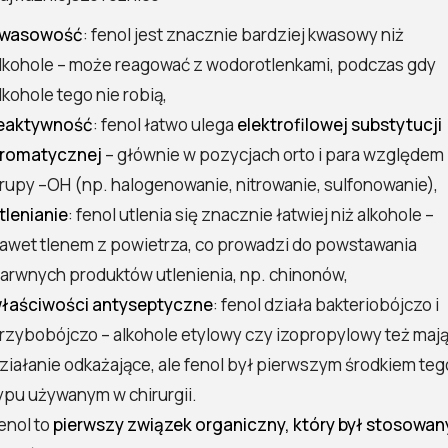
wasowość
: fenol jest znacznie bardziej kwasowy niż
lkohole – może reagować z wodorotlenkami, podczas gdy
lkohole tego nie robią,
eaktywność
: fenol łatwo ulega
elektrofilowej substytucji
romatycznej
– głównie w pozycjach orto i para względem
rupy –OH (np. halogenowanie, nitrowanie, sulfonowanie),
tlenianie
: fenol utlenia się znacznie łatwiej niż alkohole –
awet tlenem z powietrza, co prowadzi do powstawania
arwnych produktów utlenienia, np. chinonów,
łaściwości antyseptyczne
: fenol działa bakteriobójczo i
rzybobójczo – alkohole etylowy czy izopropylowy też maj
ziałanie odkażające, ale fenol był pierwszym środkiem teg
ypu używanym w chirurgii.
enol to
pierwszy związek organiczny, który był stosowan