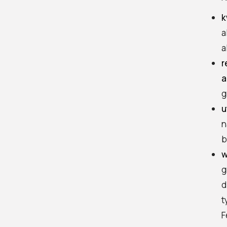
k
a
a
r
a
g
u
n
b
w
g
d
t
F