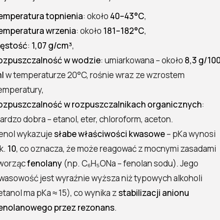
emperatura topnienia
: około
40–43°C
,
emperatura wrzenia
: około
181–182°C
,
ęstość
:
1,07 g/cm³
,
ozpuszczalność w wodzie
: umiarkowana – około
8,3 g/10
l
w temperaturze 20°C, rośnie wraz ze wzrostem
emperatury,
ozpuszczalność w rozpuszczalnikach organicznych
:
ardzo dobra – etanol, eter, chloroform, aceton.
enol wykazuje
słabe właściwości kwasowe
– pKa wynosi
k.
10
, co oznacza, że może reagować z mocnymi zasadami
worząc
fenolany
(np. C₆H₅ONa – fenolan sodu). Jego
wasowość jest wyraźnie wyższa niż typowych alkoholi
etanol ma pKa ≈ 15), co wynika z
stabilizacji anionu
enolanowego przez rezonans
.