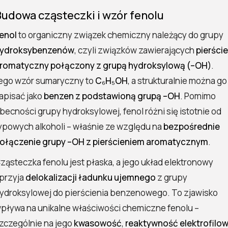
udowa cząsteczki i wzór fenolu
enol
to organiczny związek chemiczny należący do grupy
ydroksybenzenów
, czyli związków zawierających
pierści
romatyczny połączony z grupą hydroksylową (–OH)
.
ego wzór sumaryczny to
C₆H₅OH
, a strukturalnie można go
apisać jako
benzen z podstawioną grupą –OH
. Pomimo
becności grupy hydroksylowej, fenol różni się istotnie od
ypowych alkoholi – właśnie ze względu na
bezpośrednie
ołączenie grupy –OH z pierścieniem aromatycznym
.
ząsteczka fenolu jest płaska, a jego układ elektronowy
przyja
delokalizacji ładunku ujemnego
z grupy
ydroksylowej do pierścienia benzenowego. To zjawisko
pływa na unikalne właściwości chemiczne fenolu –
zczególnie na jego
kwasowość
,
reaktywność elektrofilo