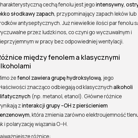
harakterystyczną cechą fenolu jest jego
intensywny, ostry
ekko słodkawy zapach
, przypominający zapach leków lub
rodków antyseptycznych. Już niewielkie ilości par fenolu s
yczuwalne przez ludzki nos, co czyni go wyczuwalnym i
ieprzyjemnym w pracy bez odpowiedniej wentylacji.
Różnice między fenolem a klasycznymi
alkoholami
imo że
fenol zawiera grupę hydroksylową
, jego
łaściwości znacząco odbiegają od klasycznych
alkoholi
lifatycznych
(np. metanol, etanol). Główne różnice
ynikają z
interakcji grupy –OH z pierścieniem
enzenowym
, która zmienia zarówno elektroujemność tlen
ak i polaryzację wiązania O–H.
ajważniejsze różnice: