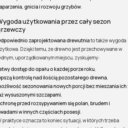
aparzenia, gnicia i rozwoju grzybów
.
Wygoda użytkowania przez cały sezon
grzewczy
dpowiednio zaprojektowana drewutnia
to także wygoda
żytkowa. Dzięki temu, że drewno jest przechowywane w
ednym, uporządkowanym miejscu, zyskujemy:
atwy dostęp do opału o każdej porze roku
,
epszą kontrolę nad ilością pozostałego drewna
,
ożliwość sezonowania nowych porcji bez mieszania ich 
uż wysuszonymi szczapami
,
chronę przed rozsypywaniem się polan, brudem i
wadami w innych częściach posesji
.
 praktyce oznacza to koniec sytuacji, w których trzeba