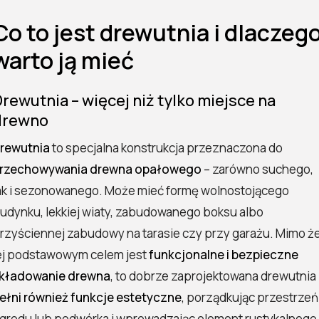
Co to jest drewutnia i dlaczeg
warto ją mieć
rewutnia – więcej niż tylko miejsce na
drewno
rewutnia
to specjalna konstrukcja przeznaczona do
rzechowywania drewna opałowego
– zarówno suchego,
ak i sezonowanego. Może mieć formę wolnostojącego
udynku, lekkiej wiaty, zabudowanego boksu albo
rzyściennej zabudowy na tarasie czy przy garażu. Mimo ż
ej podstawowym celem jest
funkcjonalne i bezpieczne
kładowanie drewna
, to dobrze zaprojektowana drewutnia
ełni również funkcje estetyczne
, porządkując przestrzeń
grodu lub podwórka i wprowadzając element rustykalnego