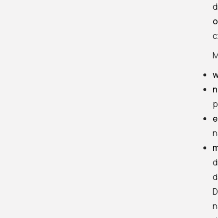
wilgocią?
d
o
c
M
w
n
p
e
n
d
d
D
n