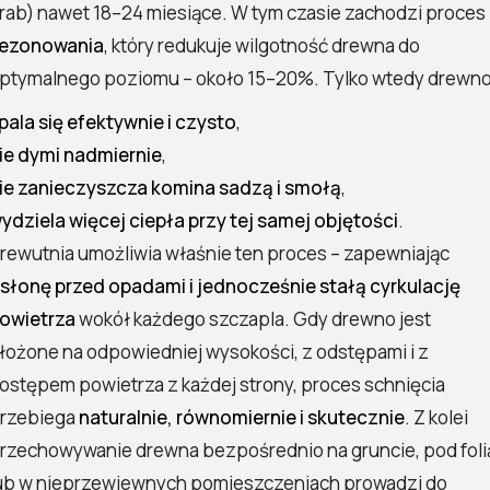
rab) nawet 18–24 miesiące. W tym czasie zachodzi proces
ezonowania
, który redukuje wilgotność drewna do
ptymalnego poziomu – około 15–20%. Tylko wtedy drewno
pala się efektywnie i czysto
,
ie dymi nadmiernie
,
ie zanieczyszcza komina sadzą i smołą
,
ydziela więcej ciepła przy tej samej objętości
.
rewutnia umożliwia właśnie ten proces – zapewniając
słonę przed opadami i jednocześnie stałą cyrkulację
owietrza
wokół każdego szczapla. Gdy drewno jest
łożone na odpowiedniej wysokości, z odstępami i z
ostępem powietrza z każdej strony, proces schnięcia
rzebiega
naturalnie, równomiernie i skutecznie
. Z kolei
rzechowywanie drewna bezpośrednio na gruncie, pod foli
ub w nieprzewiewnych pomieszczeniach prowadzi do