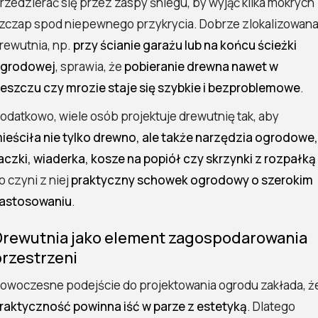
rzedzierać się przez zaspy śniegu, by wyjąć kilka mokrych
zczap spod niepewnego przykrycia. Dobrze zlokalizowan
rewutnia, np.
przy ścianie garażu lub na końcu ścieżki
grodowej
, sprawia, że
pobieranie drewna nawet w
eszczu czy mrozie staje się szybkie i bezproblemowe
.
odatkowo, wiele osób projektuje drewutnię tak, aby
ieściła nie tylko drewno, ale także narzędzia ogrodowe,
aczki, wiaderka, kosze na popiół czy skrzynki z rozpałką
o czyni z niej
praktyczny schowek ogrodowy o szerokim
astosowaniu
.
Drewutnia jako element zagospodarowania
rzestrzeni
owoczesne podejście do projektowania ogrodu zakłada, ż
raktyczność powinna iść w parze z estetyką
. Dlatego