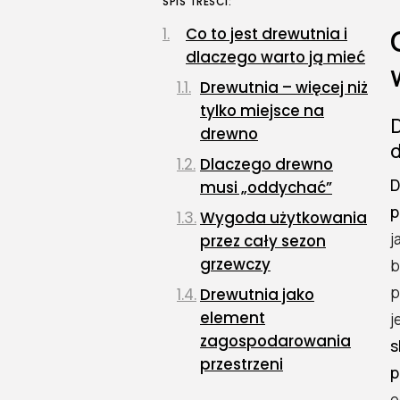
SPIS TREŚCI:
Co to jest drewutnia i
dlaczego warto ją mieć
Drewutnia – więcej niż
tylko miejsce na
D
drewno
Dlaczego drewno
D
musi „oddychać”
p
Wygoda użytkowania
j
przez cały sezon
grzewczy
b
p
Drewutnia jako
element
j
zagospodarowania
s
przestrzeni
p
Rodzaje drewutni i
o