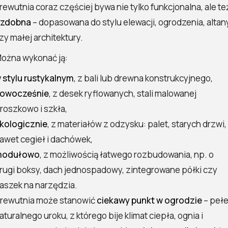
rewutnia coraz częściej bywa nie tylko funkcjonalna, ale te
zdobna
– dopasowana do stylu elewacji, ogrodzenia, altan
zy małej architektury.
ożna wykonać ją:
 stylu rustykalnym
, z bali lub drewna konstrukcyjnego,
owocześnie
, z desek ryflowanych, stali malowanej
roszkowo i szkła,
kologicznie
, z materiałów z odzysku: palet, starych drzwi,
awet cegieł i dachówek,
modułowo
, z możliwością łatwego rozbudowania, np. o
rugi boksy, dach jednospadowy, zintegrowane półki czy
aszek na narzędzia.
rewutnia może stanowić
ciekawy punkt w ogrodzie
– peł
aturalnego uroku, z którego bije klimat ciepła, ognia i