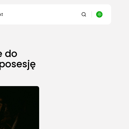
kt
e do
posesję
/Leśnictwo