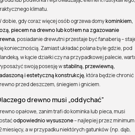
raktycznego klimatu.
 dobie, gdy coraz więcej osób ogrzewa domy
kominkiem,
ozą, piecem na drewno lub kotłem na zgazowanie
rewna
, posiadanie drewutni przestaje być fanaberią – staj
ię koniecznością. Zamiast układać polana byle gdzie, pod
landeką, w kącie działki czy na przypadkowej palecie, wart
yposażyć swoją posesję w
stabilną, przewiewną,
adaszoną i estetyczną konstrukcję
, która będzie chronić
rewno przed deszczem, śniegiem i gniciem.
Dlaczego drewno musi „oddychać”
rewno opałowe, zanim trafi do kominka lub pieca, musi
ostać
odpowiednio wysuszone
– najlepiej przez minimum
2 miesięcy, a w przypadku niektórych gatunków (np. dąb,