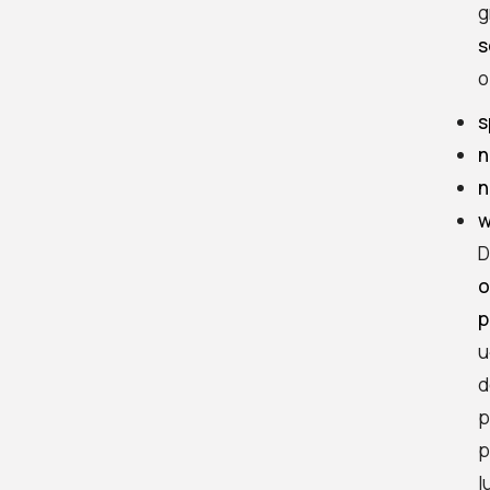
drewutnię – lokalizacja i
g
przepisy
s
Najlepsze miejsce na
o
drewutnię –
s
praktyczność i
warunki
n
mikroklimatyczne
n
Czy budowa drewutni
w
wymaga zgłoszenia
D
lub pozwolenia?
o
Minimalna odległość
p
od granicy działki i
u
budynków
d
Fundament i
p
przygotowanie
p
podłoża
l