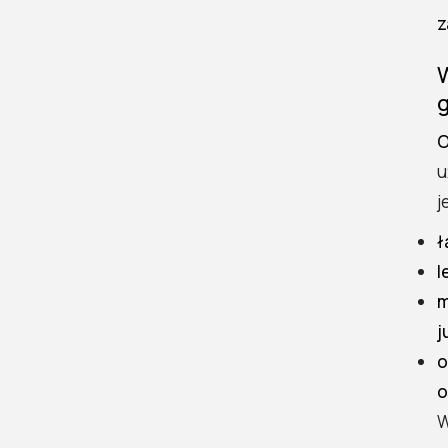
Jak zbudować
z
funkcjonalną i trwałą
drewutnię
Określenie
zapotrzebowania i
O
wymiarów drewutni
u
Konstrukcja krok po
j
kroku
Zasady poprawnego
ł
układania drewna
l
Estetyka i trwałość na
m
lata
j
FAQ drewutnia –
o
najczęściej zadawane
o
pytania
W