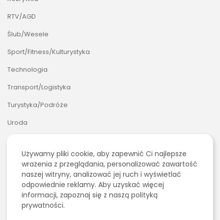
RTV/AGD
Ślub/Wesele
Sport/Fitness/Kulturystyka
Technologia
Transport/Logistyka
2026 Polecosystem - Wszelkie prawa
Turystyka/Podróże
zastrzeżone. Treści zawarte na stronie
chronione są prawem autorskim.
Uroda
Zakupy i Opinie
Używamy pliki cookie, aby zapewnić Ci najlepsze
Zdrowie
wrażenia z przeglądania, personalizować zawartość
naszej witryny, analizować jej ruch i wyświetlać
Zoologia/Rolnictwo/Leśnictwo
odpowiednie reklamy. Aby uzyskać więcej
SZUKAJ
informacji, zapoznaj się z naszą polityką
prywatności.