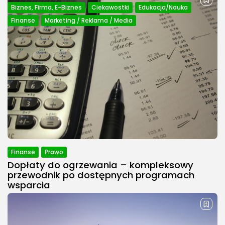
Biznes, Firma, E-Biznes
Ciekawostki
Edukacja/Nauka
Finanse
Marketing / Reklama / Media
Openers – co to jest, jak działa i do czego...
Czym są openers i jaką rolę pełnią Definicja
pojęcia „openers” w kontekście komunikacji i
sprzedaży Openers to specjalnie skonstruowane
pierwsze zdania lub komunikaty, które mają za
zadanie zwrócić uwagę odbiorcy,...
PUBLIKACJA:
REDAKCJA POLECOSYSTEM.PL
17 MAJA, 2025
Finanse
Prawo
Dopłaty do ogrzewania – kompleksowy
przewodnik po dostępnych programach
wsparcia
W 2025 roku w Polsce kontynuowane są liczne
programy mające na celu wsparcie W 2025 roku
w Polsce kontynuowane są liczne programy