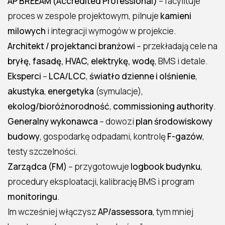
AP BREEAM (Accredited Professional)
– facylituje
proces w zespole projektowym, pilnuje
kamieni
milowych
i integracji wymogów w projekcie.
Architekt / projektanci branżowi
– przekładają cele na
bryłę, fasadę, HVAC, elektrykę, wodę
, BMS i detale.
Eksperci
–
LCA/LCC
,
światło dzienne i olśnienie
,
akustyka
,
energetyka
(symulacje),
ekolog/bioróżnorodność
,
commissioning authority
.
Generalny wykonawca
– dowozi
plan środowiskowy
budowy
, gospodarkę odpadami, kontrolę
F-gazów
,
testy szczelności.
Zarządca (FM)
– przygotowuje
logbook budynku
,
procedury eksploatacji, kalibrację BMS i program
monitoringu
.
Im wcześniej włączysz
AP/assessora
, tym mniej