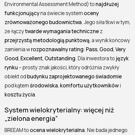
Environmental Assessment Method) to
najdłużej
Jak wybrać właściwy schemat BREEAM
funkcjonujący
na świecie system
oceny
Mapa ról i odpowiedzialności kto za co
zrównoważonego budownictwa
. Jego siła tkwi w tym,
odpowiada
że łączy
twarde wymagania techniczne
z
Pre-assessment i strategia kredytów plan
przejrzystą metodologią punktową
, a wynik końcowy
na cały projekt
zamienia w
rozpoznawalny rating
:
Pass
,
Good
,
Very
Harmonogram krok po kroku od szkicu do
Good
,
Excellent
,
Outstanding
. Dla inwestora to
język
tabliczki na fasadzie
rynku
– prosty znak jakości, który odróżnia zwykły
Koszty z czego składa się budżet BREEAM
obiekt od
budynku zaprojektowanego świadomie
Dokumenty i dowody co naprawdę zbiera
pod kątem
środowiska
,
komfortu użytkowników
i
assessor
kosztu życia
.
Commissioning niewidoczny bohater
ratingu i OPEX
System wielokryterialny: więcej niż
„zielona energia”
LCA/LCC jak łączyć ślad węglowy i koszt
życia
BREEAM to
ocena wielokryterialna
. Nie bada jednego