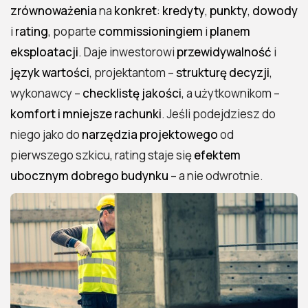
zrównoważenia
na
konkret
:
kredyty
,
punkty
,
dowody
i
rating
, poparte
commissioningiem
i
planem
eksploatacji
. Daje inwestorowi
przewidywalność
i
język wartości
, projektantom –
strukturę decyzji
,
wykonawcy –
checklistę jakości
, a użytkownikom –
komfort i mniejsze rachunki
. Jeśli podejdziesz do
niego jako do
narzędzia projektowego
od
pierwszego szkicu, rating staje się
efektem
ubocznym dobrego budynku
– a nie odwrotnie.