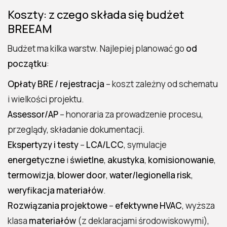
Koszty: z czego składa się budżet
BREEAM
Budżet ma kilka warstw. Najlepiej planować go
od
początku
:
Opłaty BRE / rejestracja
– koszt zależny od schematu
i wielkości projektu.
Assessor/AP
– honoraria za prowadzenie procesu,
przeglądy, składanie dokumentacji.
Ekspertyzy i testy
–
LCA/LCC
, symulacje
energetyczne
i
świetlne
,
akustyka
,
komisionowanie
,
termowizja
,
blower door
,
water/legionella risk
,
weryfikacja materiałów
.
Rozwiązania projektowe
–
efektywne HVAC
, wyższa
klasa
materiałów
(z deklaracjami środowiskowymi),