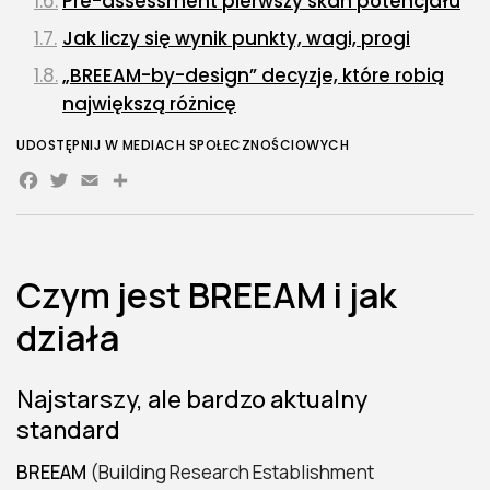
Pre-assessment pierwszy skan potencjału
Jak liczy się wynik punkty, wagi, progi
„BREEAM-by-design” decyzje, które robią
największą różnicę
Commissioning i „soft landings” budynek,
UDOSTĘPNIJ W MEDIACH SPOŁECZNOŚCIOWYCH
który naprawdę działa
Facebook
Twitter
Email
Innowacje i kredyty ponadstandardowe
Certyfikacja a wartość rynkowa i
finansowanie
Czym jest BREEAM i jak
Jak zorganizować proces – praktyczna
działa
mapa projektu
Czego BREEAM nie robi i dlaczego to dobrze
Najstarszy, ale bardzo aktualny
Esencja działania BREEAM
standard
Ścieżki, koszty i harmonogram – od koncepcji
BREEAM
(Building Research Establishment
do certyfikatu