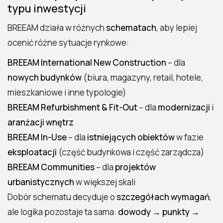
typu inwestycji
FAQ — BREEAM najczęstsze pytania
BREEAM działa w różnych
schematach
, aby lepiej
ocenić różne sytuacje rynkowe:
BREEAM International New Construction
– dla
nowych budynków
(biura, magazyny, retail, hotele,
mieszkaniowe i inne typologie)
BREEAM Refurbishment & Fit-Out
– dla
modernizacji
i
aranżacji wnętrz
BREEAM In-Use
– dla
istniejących obiektów
w fazie
eksploatacji
(część budynkowa i część zarządcza)
BREEAM Communities
– dla
projektów
urbanistycznych
w większej skali
Dobór schematu decyduje o
szczegółach wymagań
,
ale logika pozostaje ta sama:
dowody → punkty →