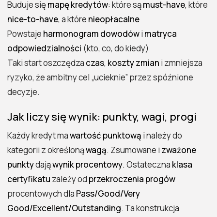
Buduje się
mapę kredytów
: które są
must-have
, które
nice-to-have
, a które
nieopłacalne
Powstaje
harmonogram dowodów
i
matryca
odpowiedzialności
(kto, co, do kiedy)
Taki start oszczędza
czas
,
koszty zmian
i zmniejsza
ryzyko, że ambitny cel „ucieknie” przez spóźnione
decyzje.
Jak liczy się wynik: punkty, wagi, progi
Każdy kredyt ma
wartość punktową
i należy do
kategorii z określoną
wagą
. Zsumowane i
zważone
punkty
dają
wynik procentowy
. Ostateczna
klasa
certyfikatu
zależy od
przekroczenia progów
procentowych dla
Pass/Good/Very
Good/Excellent/Outstanding
. Ta konstrukcja