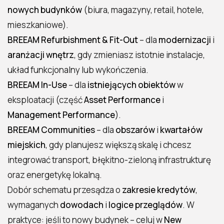
nowych budynków
(biura, magazyny, retail, hotele,
mieszkaniowe).
BREEAM Refurbishment & Fit-Out
– dla
modernizacji
i
aranżacji wnętrz
, gdy zmieniasz istotnie instalacje,
układ funkcjonalny lub wykończenia.
BREEAM In-Use
– dla
istniejących obiektów
w
eksploatacji (część
Asset Performance
i
Management Performance
).
BREEAM Communities
– dla
obszarów
i
kwartałów
miejskich
, gdy planujesz większą skalę i chcesz
integrować transport, błękitno-zieloną infrastrukturę
oraz energetykę lokalną.
Dobór schematu przesądza o
zakresie kredytów
,
wymaganych
dowodach
i
logice przeglądów
. W
praktyce: jeśli to nowy budynek – celuj w
New