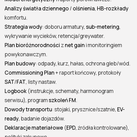
Analizy światła dziennego
/
olśnienia
,
HB-rozkłady
komfortu.
Strategia wody
: doboru armatury,
sub-metering
,
wykrywanie wycieków, retencja/greywater.
Plan bioróżnorodności
z
net gain
i monitoringiem
powykonawczym.
Plan budowy
: odpady, kurz, hałas, ochrona gleb/wód.
Commissioning Plan
+ raport końcowy, protokoły
SAT
/
FAT
, listy nastaw.
Logbook
(instrukcje, schematy, harmonogram
serwisu), program
szkoleń FM
.
Dowody transportu
: stojaki, prysznice/szatnie,
EV-
ready
, badanie dojazdów.
Deklaracje materiałowe
(
EPD
, źródła kontrolowane),
polityki zakupowe.