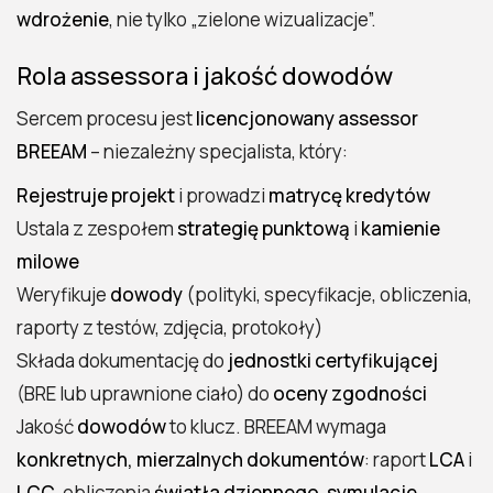
wdrożenie
, nie tylko „zielone wizualizacje”.
Rola assessora i jakość dowodów
Sercem procesu jest
licencjonowany assessor
BREEAM
– niezależny specjalista, który:
Rejestruje projekt
i prowadzi
matrycę kredytów
Ustala z zespołem
strategię punktową
i
kamienie
milowe
Weryfikuje
dowody
(polityki, specyfikacje, obliczenia,
raporty z testów, zdjęcia, protokoły)
Składa dokumentację do
jednostki certyfikującej
(BRE lub uprawnione ciało) do
oceny zgodności
Jakość
dowodów
to klucz. BREEAM wymaga
konkretnych, mierzalnych dokumentów
: raport
LCA
i
LCC
, obliczenia
światła dziennego
,
symulacje