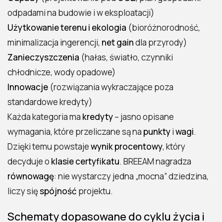
dowód, nie deklaracja
odpadami na budowie i w eksploatacji)
Komfort i zdrowie miękki czynnik, twarde
Użytkowanie terenu i ekologia
(bioróżnorodność,
efekty
minimalizacja ingerencji,
net gain
dla przyrody)
Najem i marketing krótszy time-to-lease,
Zanieczyszczenia
(hałas, światło, czynniki
silniejszy storytelling
chłodnicze, wody opadowe)
BREEAM a ryzyka regulacyjne – tarcza na
Innowacje
(rozwiązania wykraczające poza
zmiany prawa
standardowe kredyty)
Wartość dla operatora (FM)
Każda kategoria ma
kredyty
– jasno opisane
przewidywalność i dane
wymagania, które przeliczane są na
punkty
i
wagi
.
Miara sukcesu jakie wskaźniki warto śledzić
Dzięki temu powstaje
wynik procentowy
, który
A co z modernizacjami? BREEAM jako mapa
decyduje o
klasie certyfikatu
. BREEAM nagradza
„od piwnicy po dach”
równowagę
: nie wystarczy jedna „mocna” dziedzina,
Jak zakomunikować wartość rynkowi – trzy
liczy się
spójność
projektu.
proste ruchy
Schematy dopasowane do cyklu życia i
Esencja korzyści – dla kogo i po co