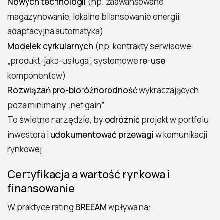
Nowych technologii
(np. zaawansowane
magazynowanie, lokalne bilansowanie energii,
adaptacyjna automatyka)
Modelek cyrkularnych
(np. kontrakty serwisowe
„produkt-jako-usługa”, systemowe
re-use
komponentów)
Rozwiązań pro-bioróżnorodność
wykraczających
poza minimalny „net gain”
To świetne narzędzie, by
odróżnić
projekt w portfelu
inwestora i
udokumentować przewagi
w komunikacji
rynkowej.
Certyfikacja a wartość rynkowa i
finansowanie
W praktyce rating
BREEAM
wpływa na: