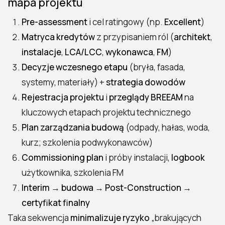
mapa projektu
Pre-assessment
i cel ratingowy (np.
Excellent
)
Matryca kredytów
z przypisaniem ról (
architekt
,
instalacje
,
LCA/LCC
,
wykonawca
,
FM
)
Decyzje wczesnego etapu
(bryła, fasada,
systemy, materiały) +
strategia dowodów
Rejestracja projektu
i
przeglądy BREEAM
na
kluczowych etapach projektu technicznego
Plan zarządzania budową
(odpady, hałas, woda,
kurz; szkolenia podwykonawców)
Commissioning plan
i próby instalacji,
logbook
użytkownika, szkolenia FM
Interim
→
budowa
→
Post-Construction
→
certyfikat finalny
Taka sekwencja
minimalizuje ryzyko
„brakujących