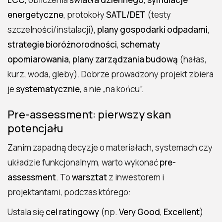
energetyczne
, protokoły
SATL/DET
(testy
szczelności/instalacji),
plany gospodarki odpadami
,
strategie bioróżnorodności
,
schematy
opomiarowania
,
plany zarządzania budową
(hałas,
kurz, woda, gleby). Dobrze prowadzony projekt zbiera
je
systematycznie
, a nie „na końcu”.
Pre-assessment: pierwszy skan
potencjału
Zanim zapadną decyzje o materiałach, systemach czy
układzie funkcjonalnym, warto wykonać
pre-
assessment
. To
warsztat
z inwestorem i
projektantami, podczas którego:
Ustala się
cel ratingowy
(np.
Very Good
,
Excellent
)