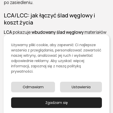
po zasiedleniu.
LCA/LCC: jak łączyć ślad węglowy i
koszt życia
LCA
pokazuje
wbudowany ślad węglowy
materiałów
(A1–A3, A4–A5, B, C), a
LCC
–
koszt cyklu życia
. Razem
Używamy pliki cookie, aby zapewnić Ci najlepsze
prowadzą do decyzji, które są i
czystsze
, i
tańsze w
wrażenia z przeglądania, personalizować zawartość
eksploatacji
:
naszej witryny, analizować jej ruch i wyświetlać
odpowiednie reklamy. Aby uzyskać więcej
Zamiana komponentów o wysokim
embodied carbon
informacji, zapoznaj się z naszą polityką
prywatności.
na alternatywy (np. cement o niższym klinkrze, stal z
wyższym udziałem złomu, drewno inżynieryjne).
Odmawiam
Ustawienia
Projekt pod demontaż
(śruby zamiast kleju,
modułowość), co zwiększa wartość
re-use
.
Wybór urządzeń o
niższym TCO
(sprawność + serwis
Zgadzam się
+ części), a nie tylko najniższym CAPEX.