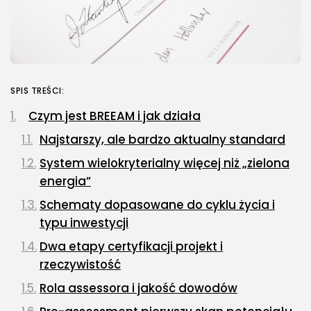
SPIS TREŚCI:
Czym jest BREEAM i jak działa
Najstarszy, ale bardzo aktualny standard
System wielokryterialny więcej niż „zielona
energia”
Schematy dopasowane do cyklu życia i
typu inwestycji
Dwa etapy certyfikacji projekt i
rzeczywistość
Rola assessora i jakość dowodów