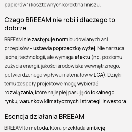
papierów” i kosztownych korekt na finiszu.
Czego BREEAM nie robi i dlaczego to
dobrze
BREEAM
nie zastępuje norm
budowlanych ani
przepisów –
ustawia poprzeczkę wyżej
. Nie narzuca
jednej technologii, ale wymaga
efektu
(np. poziomu
zużycia energii, jakości środowiska wewnętrznego,
potwierdzonego wpływu materiałów w
LCA
). Dzięki
temu zespoły projektowe mogą
wybierać
rozwiązania
, które najlepiej pasują do
lokalnego
rynku
,
warunków klimatycznych
i
strategii inwestora
.
Esencja działania BREEAM
BREEAM to
metoda
, która przekłada
ambicję