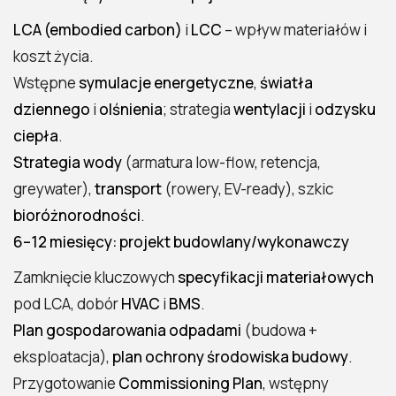
LCA (embodied carbon)
i
LCC
– wpływ materiałów i
koszt życia.
Wstępne
symulacje energetyczne
,
światła
dziennego
i
olśnienia
; strategia
wentylacji
i
odzysku
ciepła
.
Strategia wody
(armatura low-flow, retencja,
greywater),
transport
(rowery, EV-ready), szkic
bioróżnorodności
.
6–12 miesięcy: projekt budowlany/wykonawczy
Zamknięcie kluczowych
specyfikacji materiałowych
pod LCA, dobór
HVAC
i
BMS
.
Plan gospodarowania odpadami
(budowa +
eksploatacja),
plan ochrony środowiska budowy
.
Przygotowanie
Commissioning Plan
, wstępny