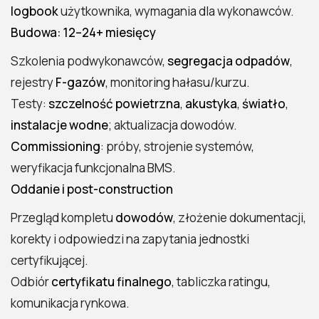
logbook
użytkownika, wymagania dla wykonawców.
Budowa: 12–24+ miesięcy
Szkolenia podwykonawców,
segregacja odpadów
,
rejestry
F-gazów
, monitoring hałasu/kurzu.
Testy:
szczelność powietrzna
,
akustyka
,
światło
,
instalacje wodne
; aktualizacja dowodów.
Commissioning
: próby, strojenie systemów,
weryfikacja funkcjonalna BMS.
Oddanie i post-construction
Przegląd kompletu
dowodów
, złożenie dokumentacji,
korekty i odpowiedzi na zapytania jednostki
certyfikującej.
Odbiór
certyfikatu finalnego
, tabliczka ratingu,
komunikacja rynkowa.