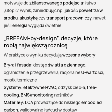
motywuje do
zbilansowanego podejścia
: łatwo
„utopić” wynik, zaniedbując np.
jakość powietrza w
środku
,
akustykę
czy
transport pracowniczy
, nawet
jeśli
energia
wygląda świetnie.
„BREEAM-by-design”: decyzje, które
robią największą różnicę
W praktyce o wyniku decydują
wczesne wybory
:
Bryła i fasada
: dostęp
światła dziennego
,
ograniczenie przegrzewania, racjonalne
U-wartości
,
mostki termiczne
Systemy
:
efektywne HVAC
, odzysk ciepła,
free-
cooling
,
BMS/monitoring
nośników
Materiały
:
LCA
prowadzące do niskiego
embodied
carbon
, walidowalne łańcuchy dostaw