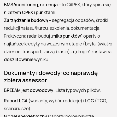
BMS/monitoring
,
retencja
– to CAPEX, który spina się
niższym OPEX
i
punktami
.
Zarządzanie budową
– segregacja odpadów, środki
redukcji hałasu/kurzu, szkolenia, dokumentacja.
Praktyczna rada: buduj
„miks punktów”
oparty o
najtańsze kredyty na wczesnym etapie (bryła, światło
dzienne, transport, zarządzanie), a „drogie” zostaw na
doszlifowanie
wyniku.
Dokumenty i dowody: co naprawdę
zbiera assessor
BREEAM
jest
dowodowy
. Lista typowych plików:
Raport LCA
(warianty, wybór, redukcje) i
LCC
(TCO,
scenariusze).
Model energetyczny
i raporty porównawcze.