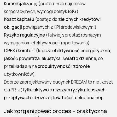
Komercjalizację
(preferencje najemców
korporacyjnych, wymogi polityk
ESG
)
Koszt kapitału
(dostęp do
zielonych kredytów
i
obligacji
powiązanych z KPI środowiskowymi)
Ryzyko regulacyjne
(łatwiej sprostać rosnącym
wymaganiom efektywności i raportowania)
OPEX i komfort
(lepsza
efektywność energetyczna
,
jakość powietrza
,
akustyka
,
światło dzienne
, co
przekłada się na
produktywność
i
zdrowie
użytkowników)
Dobrze zaprojektowany budynek BREEAM to nie „koszt
dla PR-u”, tylko
aktywo
o
niższym ryzyku
,
lepszych
przepływach
i
dłuższej trwałości funkcjonalnej
.
Jak zorganizować proces – praktyczna