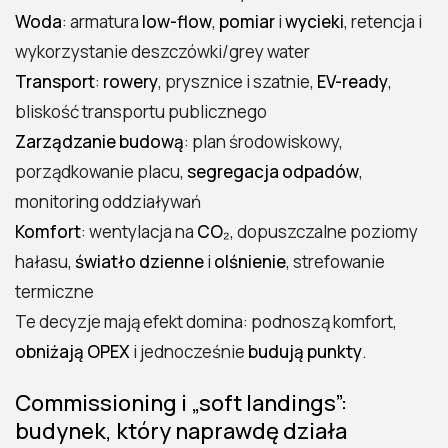
Woda
: armatura
low-flow
,
pomiar
i
wycieki
, retencja i
wykorzystanie deszczówki/grey water
Transport
:
rowery
, prysznice i szatnie,
EV-ready
,
bliskość transportu publicznego
Zarządzanie budową
: plan środowiskowy,
porządkowanie placu,
segregacja odpadów
,
monitoring oddziaływań
Komfort
: wentylacja na
CO₂
, dopuszczalne poziomy
hałasu,
światło dzienne
i
olśnienie
, strefowanie
termiczne
Te decyzje mają efekt domina: podnoszą komfort,
obniżają OPEX
i jednocześnie
budują punkty
.
Commissioning i „soft landings”:
budynek, który naprawdę działa