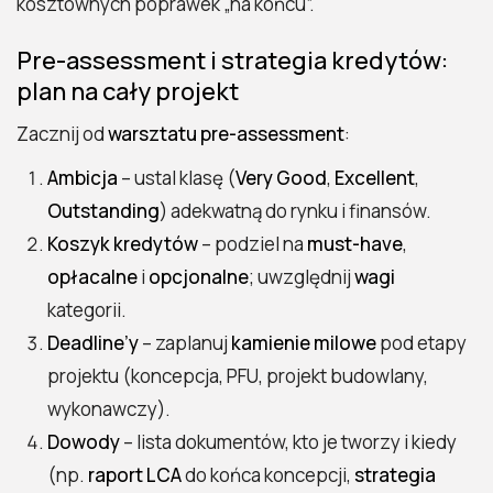
kosztownych poprawek „na końcu”.
Pre-assessment i strategia kredytów:
plan na cały projekt
Zacznij od
warsztatu pre-assessment
:
Ambicja
– ustal klasę (
Very Good
,
Excellent
,
Outstanding
) adekwatną do rynku i finansów.
Koszyk kredytów
– podziel na
must-have
,
opłacalne
i
opcjonalne
; uwzględnij
wagi
kategorii.
Deadline’y
– zaplanuj
kamienie milowe
pod etapy
projektu (koncepcja, PFU, projekt budowlany,
wykonawczy).
Dowody
– lista dokumentów, kto je tworzy i kiedy
(np.
raport LCA
do końca koncepcji,
strategia