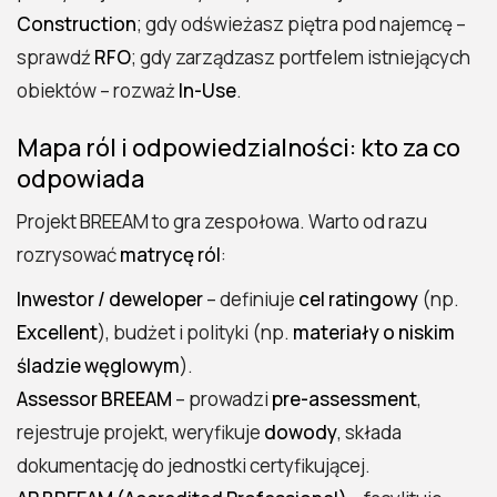
Construction
; gdy odświeżasz piętra pod najemcę –
sprawdź
RFO
; gdy zarządzasz portfelem istniejących
obiektów – rozważ
In-Use
.
Mapa ról i odpowiedzialności: kto za co
odpowiada
Projekt BREEAM to gra zespołowa. Warto od razu
rozrysować
matrycę ról
:
Inwestor / deweloper
– definiuje
cel ratingowy
(np.
Excellent
), budżet i polityki (np.
materiały o niskim
śladzie węglowym
).
Assessor BREEAM
– prowadzi
pre-assessment
,
rejestruje projekt, weryfikuje
dowody
, składa
dokumentację do jednostki certyfikującej.