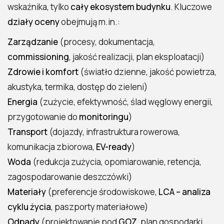
Ryzyka projektu i jak je minimalizować
wskaźnika, tylko
cały ekosystem budynku
. Kluczowe
Jak domknąć finansowanie powiązanie z
działy oceny
obejmują m.in.:
zielonym kapitałem
Zarządzanie
(procesy, dokumentacja,
Krótkie „do zrobienia” na start
commissioning
, jakość realizacji, plan eksploatacji)
Esencja podejścia „BREEAM-by-design”
Zdrowie i komfort
(światło dzienne, jakość powietrza,
Wartość dla inwestora, najemcy i miasta
akustyka, termika, dostęp do zieleni)
Dlaczego BREEAM podnosi wartość aktywa,
Energia
(zużycie, efektywność, ślad węglowy energii,
a nie tylko „zielony wizerunek”
przygotowanie do
monitoringu
)
Najemcy zdrowie, produktywność i
Transport
(dojazdy, infrastruktura rowerowa,
przewidywalność kosztów
komunikacja zbiorowa,
EV-ready
)
Miasto i wspólnota czystsze powietrze,
Woda
(redukcja zużycia, opomiarowanie, retencja,
niższe szczyty zużycia, lepsza urbanistyka
zagospodarowanie deszczówki)
OPEX, CAPEX i TCO – gdzie pojawia się
Materiały
(preferencje środowiskowe,
LCA – analiza
oszczędność
cyklu życia
, paszporty materiałowe)
ESG, finanse i due diligence – BREEAM jako
Odpady
(projektowanie pod
GOZ
, plan gospodarki