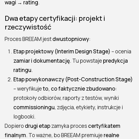
wagi → rating
.
Dwa etapy certyfikacji: projekt i
rzeczywistość
Proces BREEAM jest
dwustopniowy
:
Etap projektowy (Interim Design Stage)
– ocenia
zamiar i dokumentację
. Tu powstaje
predykcja
ratingu
.
Etap powykonawczy (Post-Construction Stage)
– weryfikuje
to, co faktycznie zbudowano
:
protokoły odbiorów, raporty z testów, wyniki
commissioningu
, zdjęcia, etykiety, instrukcje i
logbooki.
Dopiero
drugi etap
zamyka proces
certyfikatem
finalnym
. To ważne, bo BREEAM premiuje
realne