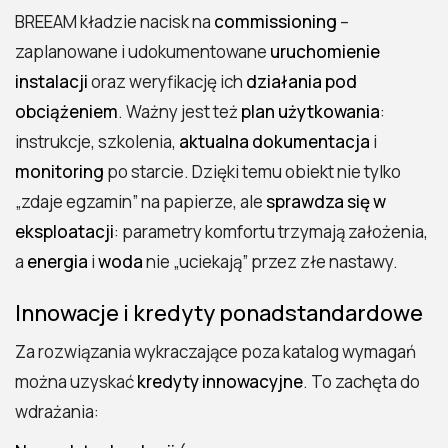
BREEAM kładzie nacisk na
commissioning
–
zaplanowane i udokumentowane
uruchomienie
instalacji
oraz weryfikację ich
działania pod
obciążeniem
. Ważny jest też
plan użytkowania
:
instrukcje, szkolenia,
aktualna dokumentacja
i
monitoring
po starcie. Dzięki temu obiekt nie tylko
„zdaje egzamin” na papierze, ale
sprawdza się w
eksploatacji
: parametry komfortu trzymają założenia,
a
energia
i
woda
nie „uciekają” przez złe nastawy.
Innowacje i kredyty ponadstandardowe
Za rozwiązania wykraczające poza katalog wymagań
można uzyskać
kredyty innowacyjne
. To zachęta do
wdrażania: