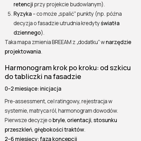
retencji
przy projekcie budowlanym).
Ryzyka
– co może „spalić” punkty (np. późna
decyzja o fasadzie utrudnia kredyty
światła
dziennego
).
Taka mapa zmienia BREEAM z „dodatku” w
narzędzie
projektowania
.
Harmonogram krok po kroku: od szkicu
do tabliczki na fasadzie
0–2 miesiące: inicjacja
Pre-assessment, cel ratingowy, rejestracja w
systemie, matryca ról, harmonogram dowodów.
Pierwsze decyzje o
bryle
,
orientacji
,
stosunku
przeszkleń
,
głębokości traktów
.
2–6 miesięcy: faza koncepcji