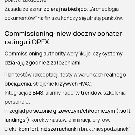
Zasada żelazna:
zbieraj na bieżąco
. „Archeologia
dokumentów” na finiszu kończy się utratą punktów.
2026 Polecosystem - Wszelkie prawa
Commissioning: niewidoczny bohater
zastrzeżone. Treści zawarte na stronie
ratingu i OPEX
chronione są prawem autorskim.
Commissioning authority
weryfikuje, czy
systemy
działają zgodnie z założeniami
:
Plan testów i akceptacji, testy w warunkach
realnego
obciążenia
, strojenie
krzywych
HVAC.
Integracja z
BMS
, alarmy, raporty
trendów
, szkolenia
personelu.
Przegląd po
sezonie grzewczym/chłodniczym
(„
soft
landings
”): korekty nastaw, eliminacja dryfów.
Efekt:
komfort
,
niższe rachunki
i brak „niespodzianek”