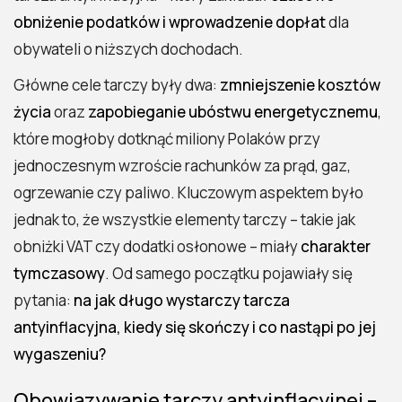
Czy tarcza antyinflacyjna powróci?
obniżenie podatków i wprowadzenie dopłat
dla
Perspektywa długoterminowa – jak
obywateli o niższych dochodach.
przygotować się na kolejne kryzysy?
Główne cele tarczy były dwa:
zmniejszenie kosztów
życia
oraz
zapobieganie ubóstwu energetycznemu
,
które mogłoby dotknąć miliony Polaków przy
jednoczesnym wzroście rachunków za prąd, gaz,
ogrzewanie czy paliwo. Kluczowym aspektem było
jednak to, że wszystkie elementy tarczy – takie jak
obniżki VAT czy dodatki osłonowe – miały
charakter
tymczasowy
. Od samego początku pojawiały się
pytania:
na jak długo wystarczy tarcza
antyinflacyjna, kiedy się skończy i co nastąpi po jej
wygaszeniu?
Obowiązywanie tarczy antyinflacyjnej –