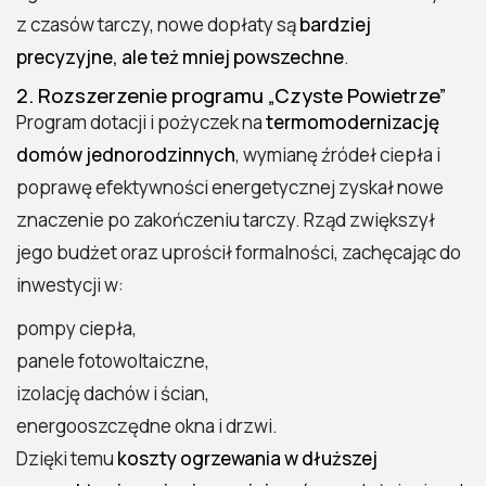
z czasów tarczy, nowe dopłaty są
bardziej
precyzyjne, ale też mniej powszechne
.
2. Rozszerzenie programu „Czyste Powietrze”
Program dotacji i pożyczek na
termomodernizację
domów jednorodzinnych
, wymianę źródeł ciepła i
poprawę efektywności energetycznej zyskał nowe
znaczenie po zakończeniu tarczy. Rząd zwiększył
jego budżet oraz uprościł formalności, zachęcając do
inwestycji w:
pompy ciepła,
panele fotowoltaiczne,
izolację dachów i ścian,
energooszczędne okna i drzwi.
Dzięki temu
koszty ogrzewania w dłuższej