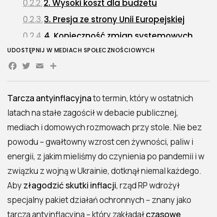
2. Wysoki koszt dla budżetu
3. Presja ze strony Unii Europejskiej
4. Konieczność zmian systemowych
Co po tarczy antyinflacyjnej? Skutki
UDOSTĘPNIJ W MEDIACH SPOŁECZNOŚCIOWYCH
wygaszenia i możliwe scenariusze
Facebook
Twitter
Email
Share
Jak zakończenie tarczy wpłynęło na
gospodarstwa domowe?
Tarcza antyinflacyjna
to termin, który w ostatnich
Co zamiast tarczy? Nowe kierunki polityki
latach na stałe zagościł w debacie publicznej,
ochronnej
mediach i domowych rozmowach przy stole. Nie bez
1. Wsparcie dla odbiorców wrażliwych
powodu – gwałtowny wzrost cen żywności, paliw i
energetycznie
energii, z jakim mieliśmy do czynienia po pandemii i w
2. Rozszerzenie programu "Czyste
związku z wojną w Ukrainie, dotknął niemal każdego.
Powietrze"
Aby
złagodzić skutki inflacji
, rząd RP wdrożył
3. Tarcza energetyczna dla
specjalny pakiet działań ochronnych – znany jako
przedsiębiorstw
tarcza antyinflacyjna – który zakładał
czasowe