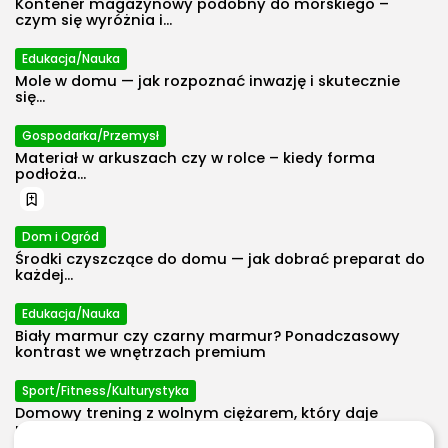
Kontener magazynowy podobny do morskiego –
czym się wyróżnia i...
Edukacja/Nauka
Mole w domu — jak rozpoznać inwazję i skutecznie
się...
Gospodarka/Przemysł
2026 Polecosystem - Wszelkie prawa
Materiał w arkuszach czy w rolce – kiedy forma
zastrzeżone. Treści zawarte na stronie
podłoża...
chronione są prawem autorskim.
Dom i Ogród
Środki czyszczące do domu — jak dobrać preparat do
każdej...
Edukacja/Nauka
Biały marmur czy czarny marmur? Ponadczasowy
kontrast we wnętrzach premium
Sport/Fitness/Kulturystyka
Domowy trening z wolnym ciężarem, który daje
progres bez przeładowania...