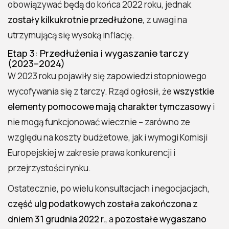
obowiązywać będą do końca 2022 roku, jednak
zostały kilkukrotnie przedłużone
, z uwagi na
utrzymującą się wysoką inflację.
Etap 3: Przedłużenia i wygaszanie tarczy
(2023–2024)
W 2023 roku pojawiły się zapowiedzi stopniowego
wycofywania się z tarczy. Rząd ogłosił, że
wszystkie
elementy pomocowe mają charakter tymczasowy
i
nie mogą funkcjonować wiecznie – zarówno ze
względu na koszty budżetowe, jak i wymogi Komisji
Europejskiej w zakresie prawa konkurencji i
przejrzystości rynku.
Ostatecznie, po wielu konsultacjach i negocjacjach,
część ulg podatkowych została zakończona z
dniem 31 grudnia 2022 r.
, a
pozostałe wygaszano