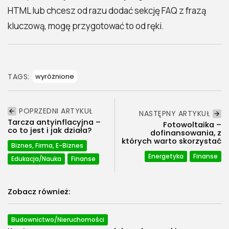
HTML lub chcesz od razu dodać sekcję FAQ z frazą
kluczową, mogę przygotować to od ręki.
TAGS:
wyróżnione
POPRZEDNI ARTYKUŁ
NASTĘPNY ARTYKUŁ
Tarcza antyinflacyjna –
Fotowoltaika –
co to jest i jak działa?
dofinansowania, z
których warto skorzystać
Biznes, Firma, E-Biznes
Energetyka
Finanse
Edukacja/Nauka
Finanse
Zobacz również:
Budownictwo/Nieruchomości