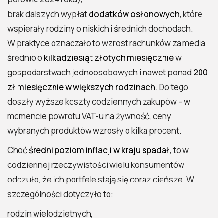
brak dalszych wypłat
dodatków osłonowych
, które
wspierały rodziny o niskich i średnich dochodach.
W praktyce oznaczało to wzrost rachunków za media
średnio o
kilkadziesiąt złotych miesięcznie
w
gospodarstwach jednoosobowych i nawet ponad
200
zł miesięcznie w większych rodzinach
. Do tego
doszły wyższe koszty codziennych zakupów – w
momencie powrotu VAT-u na żywność, ceny
wybranych produktów wzrosły o kilka procent.
Choć
średni poziom inflacji w kraju spadał
, to w
codziennej rzeczywistości wielu konsumentów
odczuło, że ich portfele stają się coraz cieńsze. W
szczególności dotyczyło to:
rodzin wielodzietnych,