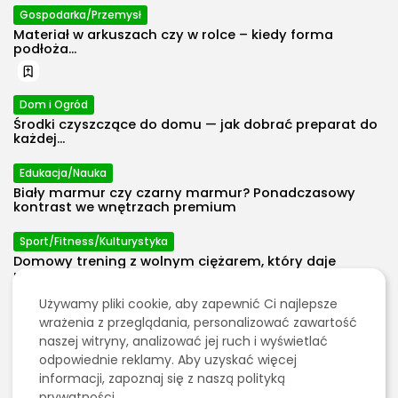
Gospodarka/Przemysł
Materiał w arkuszach czy w rolce – kiedy forma
podłoża...
Dom i Ogród
Środki czyszczące do domu — jak dobrać preparat do
każdej...
Edukacja/Nauka
Biały marmur czy czarny marmur? Ponadczasowy
kontrast we wnętrzach premium
2026 Polecosystem - Wszelkie prawa
zastrzeżone. Treści zawarte na stronie
Sport/Fitness/Kulturystyka
chronione są prawem autorskim.
Domowy trening z wolnym ciężarem, który daje
progres bez przeładowania...
Używamy pliki cookie, aby zapewnić Ci najlepsze
Energetyka
wrażenia z przeglądania, personalizować zawartość
Gaz w energetyce: pomost do neutralności czy
naszej witryny, analizować jej ruch i wyświetlać
kosztowna ślepa uliczka?
odpowiednie reklamy. Aby uzyskać więcej
informacji, zapoznaj się z naszą polityką
Edukacja/Nauka
prywatności.
Dlaczego warto postawić na eurpalety w transporcie?