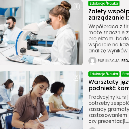
Edukacja/Nauka
Zalety współ
zarządzanie 
Współpraca z fi
może znacznie z
projektami bada
wsparcie na ka
analizę wyników. D
PUBLIKACJA:
RED
Edukacja/Nauka
Pra
Warsztaty jęz
podnieść kom
Tradycyjny kurs
potrzeby zespoł
zasady gramatyc
zastosowaniem w
czy prezentacji....