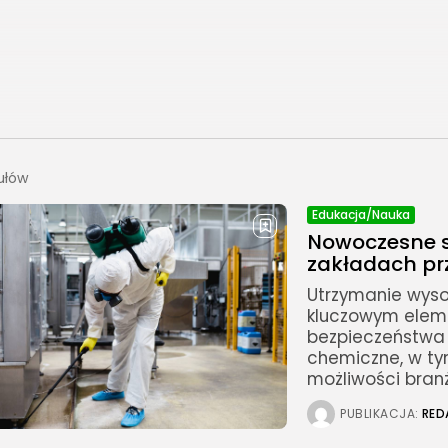
ułów
Edukacja/Nauka
Nowoczesne s
zakładach pr
Utrzymanie wyso
kluczowym elem
bezpieczeństwa
chemiczne, w ty
możliwości branż
PUBLIKACJA:
RED