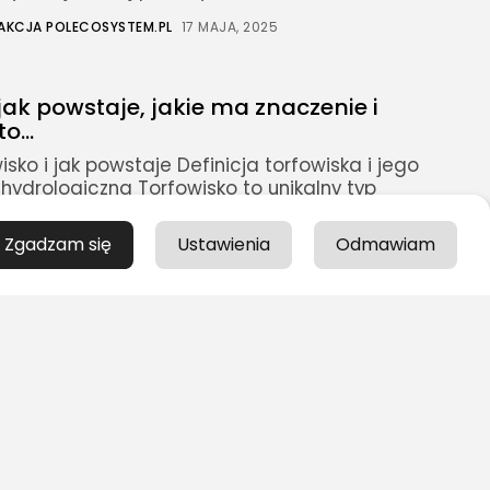
AKCJA POLECOSYSTEM.PL
17 MAJA, 2025
jak powstaje, jakie ma znaczenie i
o...
isko i jak powstaje Definicja torfowiska i jego
hydrologiczna Torfowisko to unikalny typ
ennego, który powstaje w wyniku
alegania wody i ograniczonego dostępu
Zgadzam się
Ustawienia
Odmawiam
AKCJA POLECOSYSTEM.PL
17 MAJA, 2025
zina, Dziecko, Ciąża
Rozrywka
Turystyka/Podróże
wiedzia – tajemnice, historia i
ystyczne Sudetów
ę Jaskinia Niedźwiedzia i jak do niej dotrzeć
ficzne jaskini – Sudety Wschodnie, Kletno