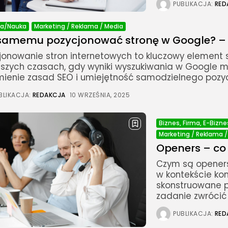
PUBLIKACJA:
RED
ja/Nauka
Marketing / Reklama / Media
samemu pozycjonować stronę w Google? – P
jonowanie stron internetowych to kluczowy element 
ejszych czasach, gdy wyniki wyszukiwania w Google 
mienie zasad SEO i umiejętność samodzielnego pozyc
BLIKACJA:
REDAKCJA
10 WRZEŚNIA, 2025
Biznes, Firma, E-Bizne
Marketing / Reklama 
Openers – co t
Czym są openers 
w kontekście kom
skonstruowane p
zadanie zwrócić 
PUBLIKACJA:
RED