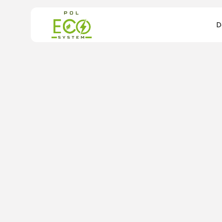
Search
for:
B
D
R
Ś