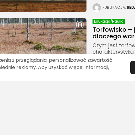
PUBLIKACJA:
RED
Edukacja/Nauka
Torfowisko – 
dlaczego wart
Czym jest torfow
charakterystyka 
ekosystemu bagi
żenia z przeglądania, personalizować zawartość
długotrwałego z
wiednie reklamy. Aby uzyskać więcej informacji,
tlenu w...
PUBLIKACJA:
RED
Edukacja/Nauka
Rod
Jaskinia Niedź
atrakcje tur
Gdzie znajduje si
Położenie geogra