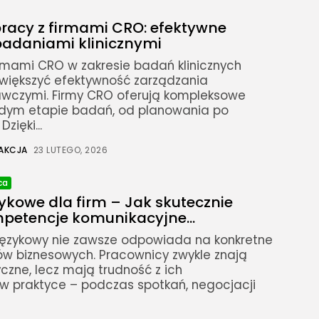
pracy z firmami CRO: efektywne
badaniami klinicznymi
rmami CRO w zakresie badań klinicznych
większyć efektywność zarządzania
wczymi. Firmy CRO oferują kompleksowe
żdym etapie badań, od planowania po
zięki...
AKCJA
23 LUTEGO, 2026
ca
ykowe dla firm – Jak skutecznie
petencje komunikacyjne...
 językowy nie zawsze odpowiada na konkretne
ów biznesowych. Pracownicy zwykle znają
zne, lecz mają trudność z ich
 praktyce – podczas spotkań, negocjacji