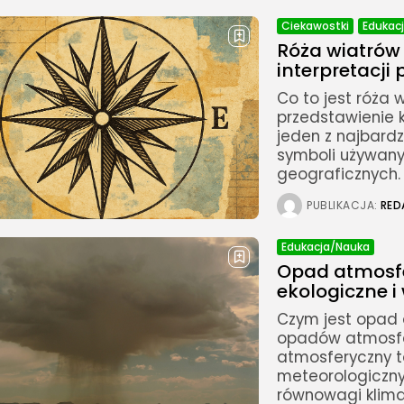
Ciekawostki
Edukac
Róża wiatrów 
interpretacji 
Co to jest róża 
przedstawienie 
jeden z najbard
symboli używany
geograficznych. 
PUBLIKACJA:
RED
Edukacja/Nauka
Opad atmosfe
ekologiczne i
Czym jest opad 
opadów atmosfe
atmosferyczny to
meteorologiczny
równowagi klimat