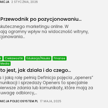
AKCJA
2 STYCZNIA, 2026
rzewodnik po pozycjonowaniu...
skutecznego marketingu online. W
mają ogromny wpływ na widoczność witryny,
jonowania...
s
Ciekawostki
Edukacja/Nauka
Finanse
/ Media
o jest, jak działa i do czego...
i jaką rolę pełnią Definicja pojęcia „openers”
unikacji i sprzedaży Openers to specjalnie
ierwsze zdania lub komunikaty, które mają za
uwagę odbiorcy,...
AKCJA POLECOSYSTEM.PL
17 MAJA, 2025