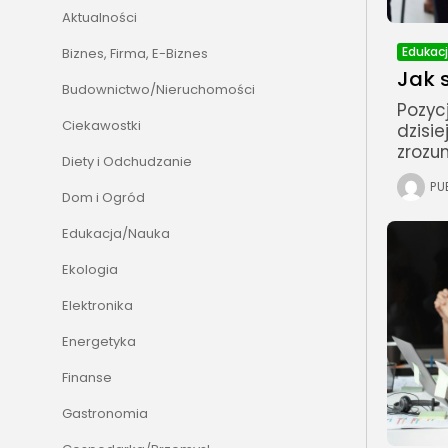
Aktualności
Edukac
Biznes, Firma, E-Biznes
Jak 
Budownictwo/Nieruchomości
Pozyc
Ciekawostki
dzisi
zrozu
Diety i Odchudzanie
PU
Dom i Ogród
Edukacja/Nauka
Ekologia
Elektronika
Energetyka
Finanse
Gastronomia